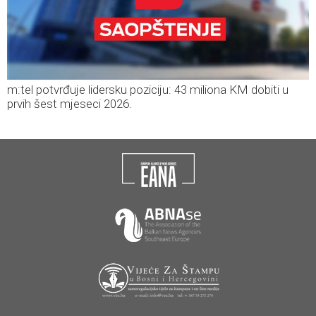
m:tel potvrđuje lidersku poziciju: 43 miliona KM dobiti u
prvih šest mjeseci 2026.