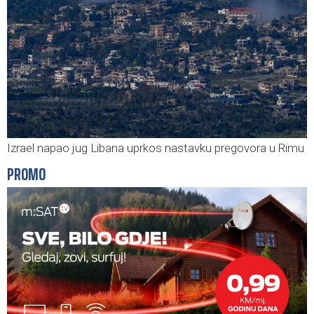
Izrael napao jug Libana uprkos nastavku pregovora u Rimu
PROMO