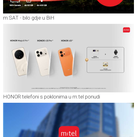
m:SAT - bilo gdje u BiH
HONOR telefoni s poklonima u m:tel ponudi