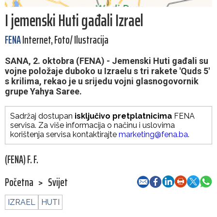
I jemenski Huti gađali Izrael
FENA
Internet, Foto/ Ilustracija
SANA, 2. oktobra (FENA) - Jemenski Huti gađali su
vojne položaje duboko u Izraelu s tri rakete 'Quds 5'
s krilima, rekao je u srijedu vojni glasnogovornik
grupe Yahya Saree.
Sadržaj dostupan
isključivo pretplatnicima
FENA
servisa. Za više informacija o načinu i uslovima
korištenja servisa kontaktirajte
marketing@fena.ba
.
(FENA) F. F.
Početna
>
Svijet
IZRAEL
HUTI