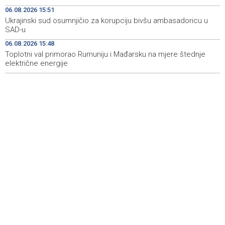
Drugi Festival bakri okupio mještane i posjetitelje kod
19:55
06.08.2026 15:51
Livna
Ukrajinski sud osumnjičio za korupciju bivšu ambasadoricu u
SAD-u
Novi Travnik receives first direct EU funding for UNESCO
19:45
06.08.2026 15:48
heritage project
Toplotni val primorao Rumuniju i Mađarsku na mjere štednje
električne energije