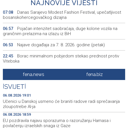
NAJNOVIJE VIJESTI
Danas Sarajevo Modest Fashion Festival, upečatljivost
07:08
bosanskohercegovačkog dizajna
Pojačan intenzitet saobraćaja, duge kolone vozila na
06:57
graničnim prelazima na izlazu iz BiH
Najave događaja za 7. 8. 2026. godine (petak)
06:53
Borac minimalnom pobjedom stekao prednost protiv
22:45
Vitebska
Bacačice kugle Bešlija i Baručija bez plasmana u finale
21:54
fena.news
fena.biz
juniorskog SP-a
|
SVIJET
|
Počeo memorijalni turnir 'Streetball Tomislavgrad 2026.
20:36
Branimir Mašić Bani'
06.08.2026 19:01
Učenici u Danskoj usmeno će braniti radove radi sprečavanja
Na Vilsonovom šetalištu u Sarajevu predstavljeno 50
20:26
zloupotrebe AI-ja
luksuznih i sportskih automobila
06.08.2026 18:59
EU pozdravila najavu sporazuma o razoružanju Hamasa i
Announcement of events for Friday, 7 August 2026
20:01
povlačenju izraelskih snaga iz Gaze