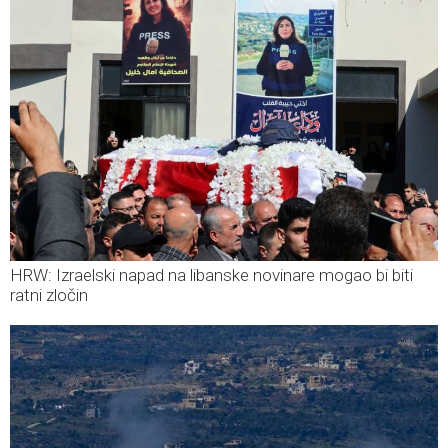
HRW: Izraelski napad na libanske novinare mogao bi biti
ratni zločin