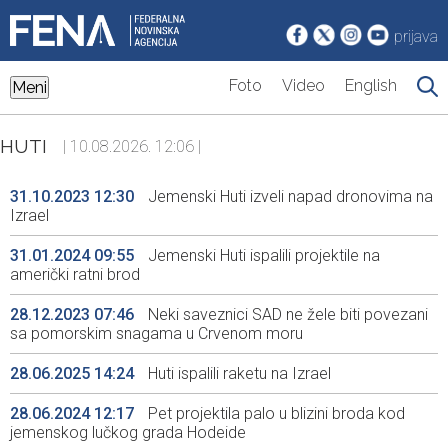
prijava
Foto
Video
English
Meni
HUTI
| 10.08.2026. 12:06 |
31.10.2023 12:30
Jemenski Huti izveli napad dronovima na
Izrael
31.01.2024 09:55
Jemenski Huti ispalili projektile na
američki ratni brod
28.12.2023 07:46
Neki saveznici SAD ne žele biti povezani
sa pomorskim snagama u Crvenom moru
28.06.2025 14:24
Huti ispalili raketu na Izrael
28.06.2024 12:17
Pet projektila palo u blizini broda kod
jemenskog lučkog grada Hodeide