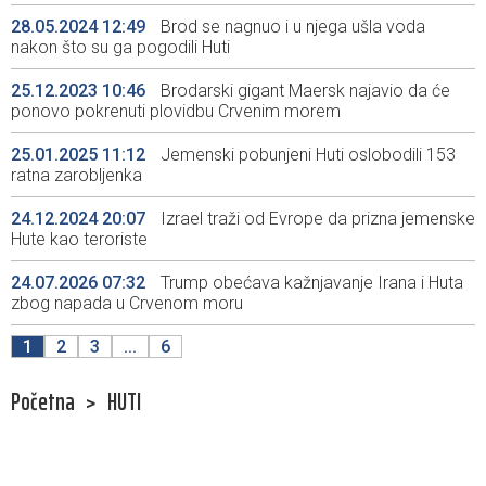
28.05.2024 12:49
Brod se nagnuo i u njega ušla voda
nakon što su ga pogodili Huti
25.12.2023 10:46
Brodarski gigant Maersk najavio da će
ponovo pokrenuti plovidbu Crvenim morem
25.01.2025 11:12
Jemenski pobunjeni Huti oslobodili 153
ratna zarobljenka
24.12.2024 20:07
Izrael traži od Evrope da prizna jemenske
Hute kao teroriste
24.07.2026 07:32
Trump obećava kažnjavanje Irana i Huta
zbog napada u Crvenom moru
1
2
3
...
6
Početna
>
HUTI