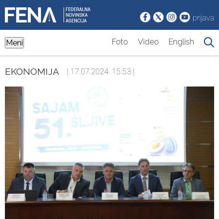
prijava
Foto
Video
English
Meni
EKONOMIJA
| 17.07.2024. 15:53 |