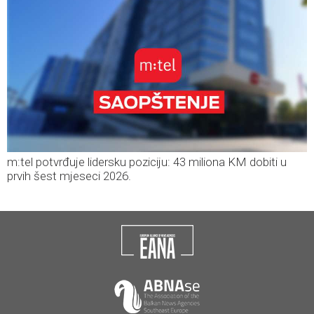
m:tel potvrđuje lidersku poziciju: 43 miliona KM dobiti u
prvih šest mjeseci 2026.