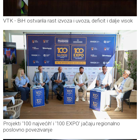
VTK - BiH ostvarila rast izvoza i uvoza, deficit i dalje visok
Projekti '100 najvećih' i '100 EXPO' jačaju regionalno
poslovno povezivanje