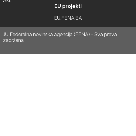
Akti
EU projekti
EU.FENA.BA
JU Federalna novinska agencija (FENA) - Sva prava
zadržana