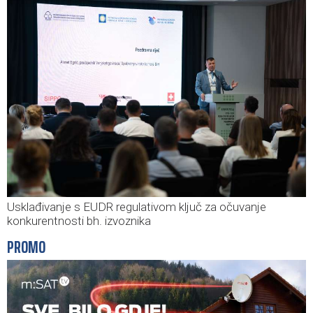
Usklađivanje s EUDR regulativom ključ za očuvanje
konkurentnosti bh. izvoznika
PROMO