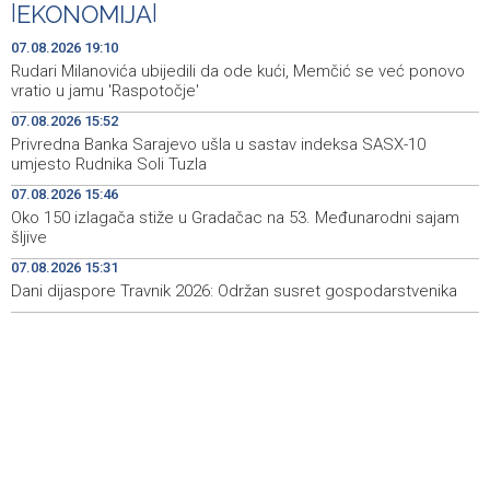
|
EKONOMIJA
|
Faris Dževahirić novi nogometaš Veleža
19:44
07.08.2026 19:10
Rudari Milanovića ubijedili da ode kući, Memčić se već ponovo
Announcement of events for Saturday, 8 August 2026
19:21
vratio u jamu 'Raspotočje'
07.08.2026 15:52
Rudari Milanovića ubijedili da ode kući, Memčić se već
19:10
Privredna Banka Sarajevo ušla u sastav indeksa SASX-10
ponovo vratio u jamu 'Raspotočje'
umjesto Rudnika Soli Tuzla
Sarajevo Film Festival presents Kinoscope and
19:03
07.08.2026 15:46
Kinoscope Surreal programs
Oko 150 izlagača stiže u Gradačac na 53. Međunarodni sajam
šljive
Najave događaja za 8. 8. 2026. godine (subota)
19:00
07.08.2026 15:31
Dani dijaspore Travnik 2026: Održan susret gospodarstvenika