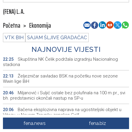
(FENA) L. A.
Početna
>
Ekonomija
VTK BIH
SAJAM ŠLJIVE GRADAČAC
NAJNOVIJE VIJESTI
Skupština NK Čelik podržala izgradnju Nacionalnog
22:25
stadiona
Željezničar savladao BSK na početku nove sezone
22:13
Wwin lige BiH
Miljanović i Suljić ostale bez polufinala na 100 m pr., svi
20:46
bh. predstavnici okončali nastup na SP-u
Bačena eksplozivna naprava na ugostiteljski objekt u
20:06
Vitezu, u Novom Travniku zapaljen Golf
fena.news
fena.biz
Galerija ULUPUBiH otvara novu izlagačku sezonu,
20:01
predstavlja novi izlagački program