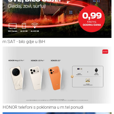
m:SAT - bilo gdje u BiH
HONOR telefoni s poklonima u m:tel ponudi