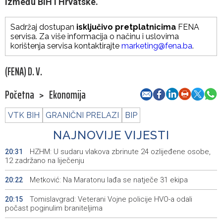
između BiH i Hrvatske.
Sadržaj dostupan
isključivo pretplatnicima
FENA
servisa. Za više informacija o načinu i uslovima
korištenja servisa kontaktirajte
marketing@fena.ba
.
(FENA) D. V.
Početna
>
Ekonomija
VTK BIH
GRANIČNI PRELAZI
BIP
NAJNOVIJE VIJESTI
HZHM: U sudaru vlakova zbrinute 24 ozlijeđene osobe,
20:31
12 zadržano na liječenju
Metković: Na Maratonu lađa se natječe 31 ekipa
20:22
Tomislavgrad: Veterani Vojne policije HVO-a odali
20:15
počast poginulim braniteljima