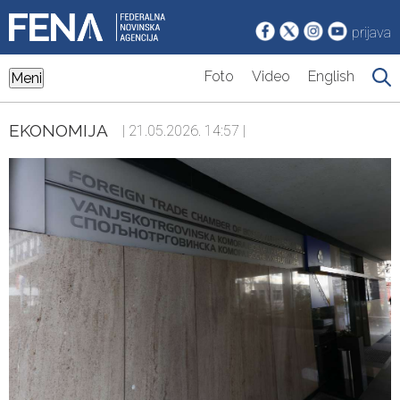
prijava
Foto
Video
English
Meni
EKONOMIJA
| 21.05.2026. 14:57 |