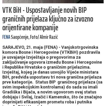
VTK BiH - Uspostavljanje novih BIP
graničnih prijelaza ključno za izvozno
orijentirane kompanije
FENA
Saopćenje, Foto/ Almir Razić
SARAJEVO, 21. maja (FENA) - Vanjskotrgovinska
komora Bosne i Hercegovine (VTKBiH) pozdravila
je usvajanje Izvještaja o pregovorima za
zaključivanje ugovora između Bosne i Hercegovine
i Republike Hrvatske o graničnim prijelazima.
Izvještaj, kojeg je danas usvojilo Vijeće ministara
BiH, predviđa uspostavu tri nova granična prijelaza
prve kategorije. Status BIP graničnog prijelaza (sa
svim inspekcijskim kontrolama) do sada su imali
Gradiška i Bijača, a novim ugovorom ovaj status
dobijaju i Svilaj, Izačić i Kamensko, što će značajno
doprinijeti efikasnijem prometu roba i putnika