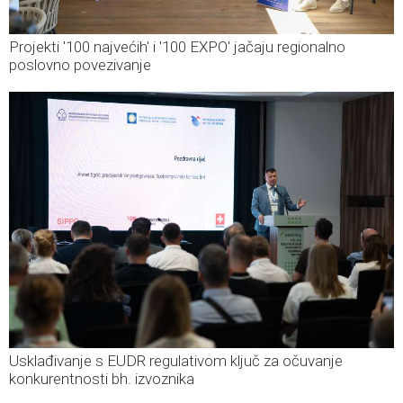
Projekti '100 najvećih' i '100 EXPO' jačaju regionalno
poslovno povezivanje
Usklađivanje s EUDR regulativom ključ za očuvanje
konkurentnosti bh. izvoznika