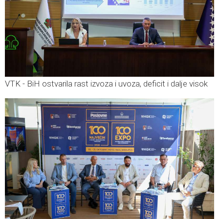
VTK - BiH ostvarila rast izvoza i uvoza, deficit i dalje visok