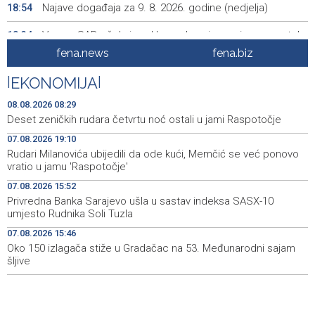
Najave događaja za 9. 8. 2026. godine (nedjelja)
18:54
Vance: SAD očekuje od Irana da osigura siguran protok
18:34
nafte kroz Hormuški moreuz
fena.news
fena.biz
Iranski šef sigurnosti: Hormuški moreuz će ostati
18:21
|
EKONOMIJA
|
zatvoren dok SAD ne ispuni zahtjeve Teherana
08.08.2026 08:29
Iran 'vrlo blizu' dogovora s Omanom o novoj Hormuškoj
18:09
Deset zeničkih rudara četvrtu noć ostali u jami Raspotočje
brodskoj ruti
07.08.2026 19:10
Rudari Milanovića ubijedili da ode kući, Memčić se već ponovo
Koncertom Marije Šerifović večeras se zatvara
18:05
vratio u jamu 'Raspotočje'
manifestacija 'Dani dijaspore Travnik 2026'
07.08.2026 15:52
Kod mosta Brčko - Gunja pronađene kosti, vještaci
17:26
Privredna Banka Sarajevo ušla u sastav indeksa SASX-10
sudske medicine utvrđuju porijeklo
umjesto Rudnika Soli Tuzla
07.08.2026 15:46
'Pekijada' u Varešu okupila 37 ekipa iz četiri države
17:15
regiona
Oko 150 izlagača stiže u Gradačac na 53. Međunarodni sajam
šljive