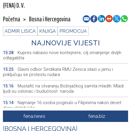
(FENA) D. V.
Početna
>
Bosna i Hercegovina
ADMIR LISICA
KNJIGA
PROMOCIJA
NAJNOVIJE VIJESTI
Kupres nabavio nove kontejnere, cilj smanjenje divljih
15:28
odlagališta
Glavni odbor Sindikata RMU Zenica silazi u jamu i
15:25
priključuju se protestu rudara
Mustafić na otvaranju Bošnjačkog samita mladih: Mladi
15:16
ljudi su oslonac i budućnost naroda
Najmanje 16 osoba poginulo u Filipinima nakon devet
15:14
dana obilnih kiša
fena.news
fena.biz
Prva grupa sirijskih Kurda krenula prema gradu Ras al-
15:11
Ainu
|
BOSNA I HERCEGOVINA
|