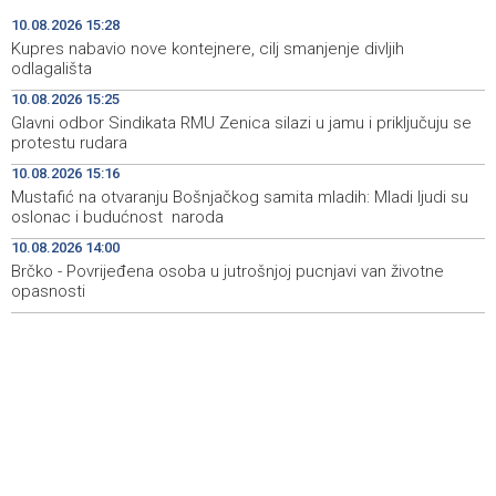
Najave događaja za 11. 8. 2026. godine (utorak)
15:00
10.08.2026 15:28
Kupres nabavio nove kontejnere, cilj smanjenje divljih
Pezer s 18.89 metara već u kvalifikacijama okončao
14:56
odlagališta
nastup na EP-u u Birminghamu
10.08.2026 15:25
Glavni odbor Sindikata RMU Zenica silazi u jamu i priključuju se
FBiH Government secures funds for overdue wages at
14:53
protestu rudara
Zenica coal mine
10.08.2026 15:16
Prijatelji životinja traže zabranu korištenja konja za vuču
14:38
Mustafić na otvaranju Bošnjačkog samita mladih: Mladi ljudi su
turističkih kočija
oslonac i budućnost naroda
10.08.2026 14:00
Saopćenje za javnost SDP BiH
14:34
Brčko - Povrijeđena osoba u jutrošnjoj pucnjavi van životne
opasnosti