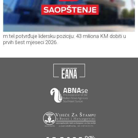
m:tel potvrđuje lidersku poziciju: 43 miliona KM dobiti u
prvih šest mjeseci 2026.