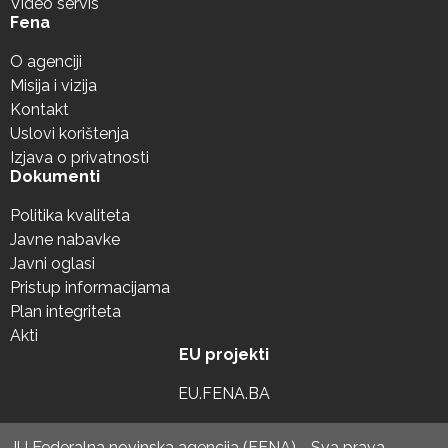
Video servis
Fena
O agenciji
Misija i vizija
Kontakt
Uslovi korištenja
Izjava o privatnosti
Dokumenti
Politika kvaliteta
Javne nabavke
Javni oglasi
Pristup informacijama
Plan integriteta
Akti
EU projekti
EU.FENA.BA
JU Federalna novinska agencija (FENA) - Sva prava