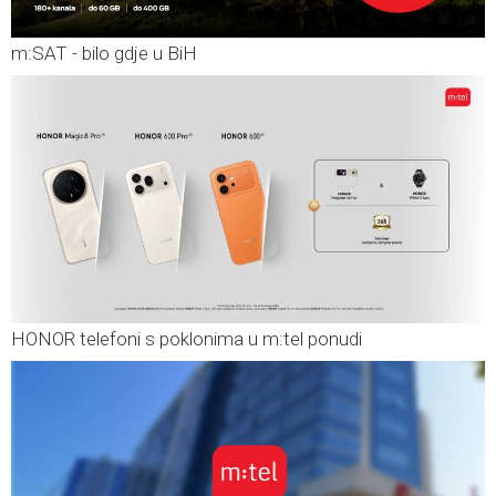
m:SAT - bilo gdje u BiH
HONOR telefoni s poklonima u m:tel ponudi