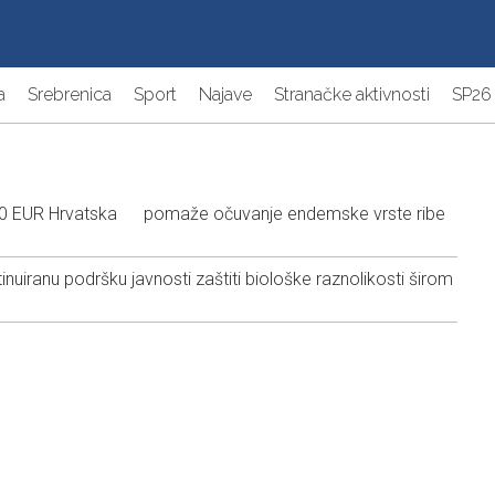
a
Srebrenica
Sport
Najave
Stranačke aktivnosti
SP26
000 EUR Hrvatska pomaže očuvanje endemske vrste ribe
uiranu podršku javnosti zaštiti biološke raznolikosti širom