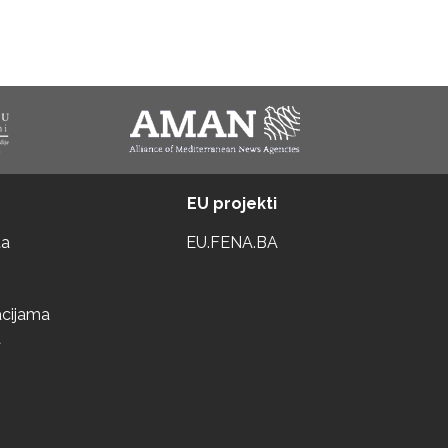
EU projekti
ta
EU.FENA.BA
acijama
a