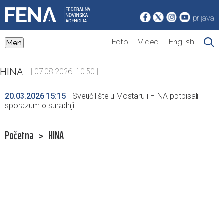
prijava
Foto
Video
English
Meni
HINA
| 07.08.2026. 10:50 |
20.03.2026 15:15
Sveučilište u Mostaru i HINA potpisali
sporazum o suradnji
Početna
>
HINA