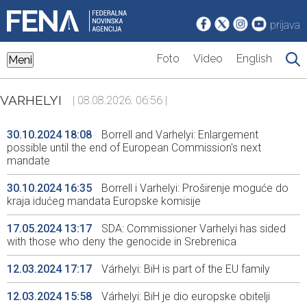
prijava
Foto
Video
English
Meni
VARHELYI
| 08.08.2026. 06:56 |
30.10.2024 18:08
Borrell and Varhelyi: Enlargement
possible until the end of European Commission's next
mandate
30.10.2024 16:35
Borrell i Varhelyi: Proširenje moguće do
kraja idućeg mandata Europske komisije
17.05.2024 13:17
SDA: Commissioner Varhelyi has sided
with those who deny the genocide in Srebrenica
12.03.2024 17:17
Várhelyi: BiH is part of the EU family
12.03.2024 15:58
Várhelyi: BiH je dio europske obitelji