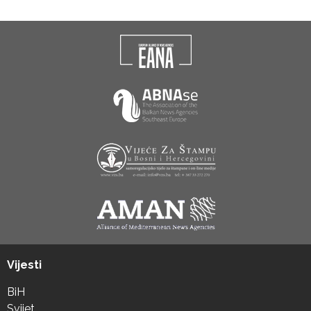
Vijesti
BiH
Svijet