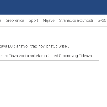
a
Srebrenica
Sport
Najave
Stranačke aktivnosti
SP26
a EU članstvo i traži novi pristup Briselu
ntra Tisza vodi u anketama ispred Orbanovog Fidesza