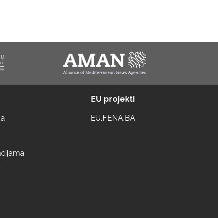
EU projekti
ta
EU.FENA.BA
acijama
a