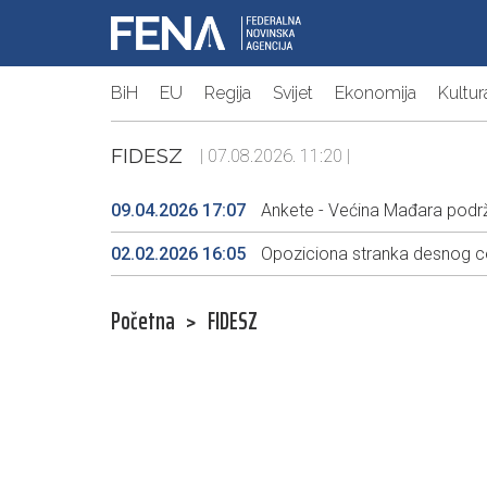
BiH
EU
Regija
Svijet
Ekonomija
Kultur
FIDESZ
| 07.08.2026. 11:20 |
09.04.2026 17:07
Ankete - Većina Mađara podržav
02.02.2026 16:05
Opoziciona stranka desnog ce
Početna
>
FIDESZ