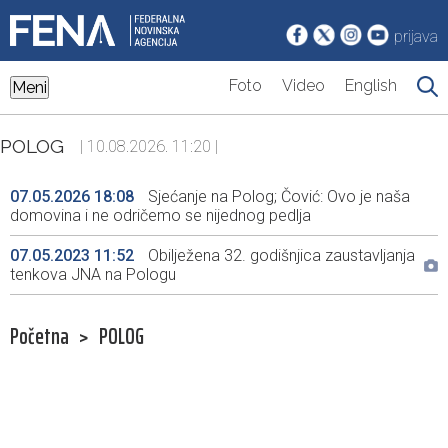
prijava
Foto
Video
English
Meni
POLOG
| 10.08.2026. 11:20 |
07.05.2026 18:08
Sjećanje na Polog; Čović: Ovo je naša
domovina i ne odričemo se nijednog pedlja
07.05.2023 11:52
Obilježena 32. godišnjica zaustavljanja
tenkova JNA na Pologu
Početna
>
POLOG