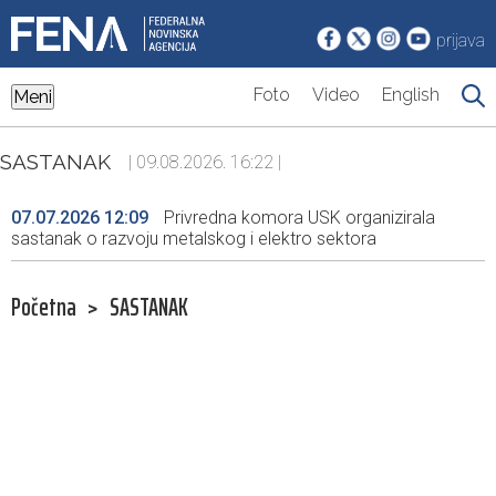
prijava
Foto
Video
English
Meni
SASTANAK
| 09.08.2026. 16:22 |
07.07.2026 12:09
Privredna komora USK organizirala
sastanak o razvoju metalskog i elektro sektora
Početna
>
SASTANAK