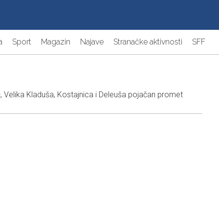
a
Sport
Magazin
Najave
Stranačke aktivnosti
SFF
, Velika Kladuša, Kostajnica i Deleuša pojačan promet