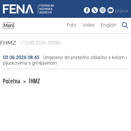
prijava
Foto
Video
English
Meni
FHMZ
| 10.08.2026. 09:58 |
03.06.2026 08:45
Umjereno do pretežno oblačno s kišom i
pljuskovima s grmljavinom
Početna
>
FHMZ