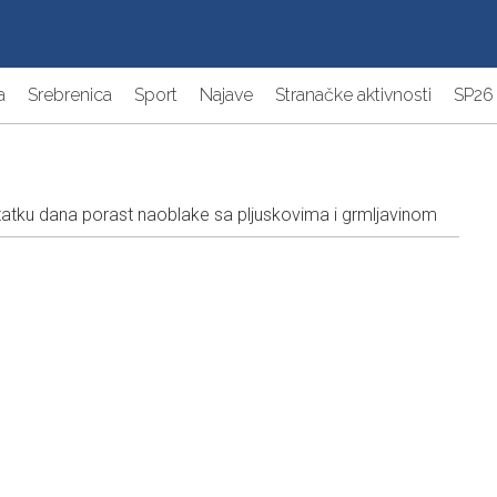
a
Srebrenica
Sport
Najave
Stranačke aktivnosti
SP26
atku dana porast naoblake sa pljuskovima i grmljavinom