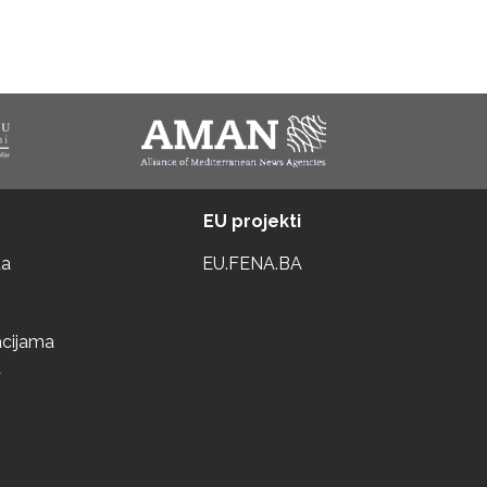
EU projekti
ta
EU.FENA.BA
acijama
a