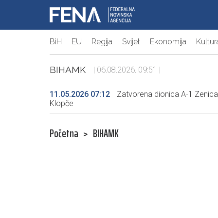
BiH
EU
Regija
Svijet
Ekonomija
Kultur
BIHAMK
| 06.08.2026. 09:51 |
11.05.2026 07:12
Zatvorena dionica A-1 Zenica s
Klopče
Početna
>
BIHAMK