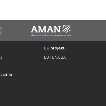
EU projekti
ta
EU.FENA.BA
acijama
a