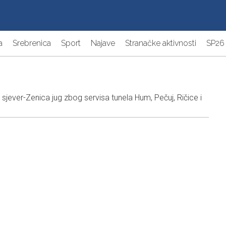
a
Srebrenica
Sport
Najave
Stranačke aktivnosti
SP26
jever-Zenica jug zbog servisa tunela Hum, Pečuj, Ričice i