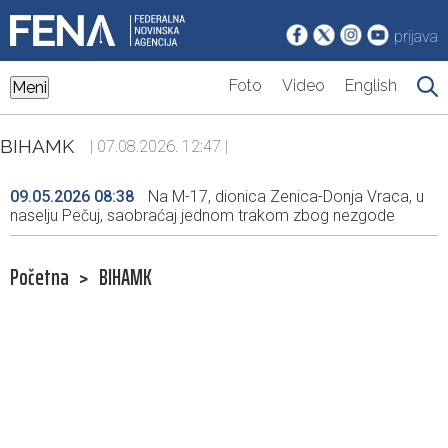
prijava
Foto
Video
English
Meni
BIHAMK
| 07.08.2026. 12:47 |
09.05.2026 08:38
Na M-17, dionica Zenica-Donja Vraca, u
naselju Pečuj, saobraćaj jednom trakom zbog nezgode
Početna
>
BIHAMK