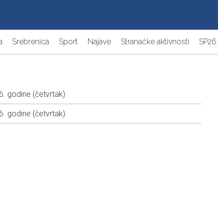
a
Srebrenica
Sport
Najave
Stranačke aktivnosti
SP26
. godine (četvrtak)
. godine (četvrtak)