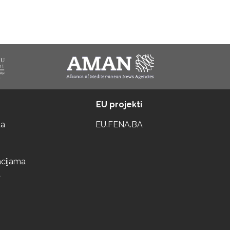
EU projekti
ta
EU.FENA.BA
acijama
a