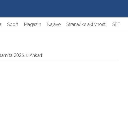
a
Sport
Magazin
Najave
Stranačke aktivnosti
SFF
samita 2026. u Ankari