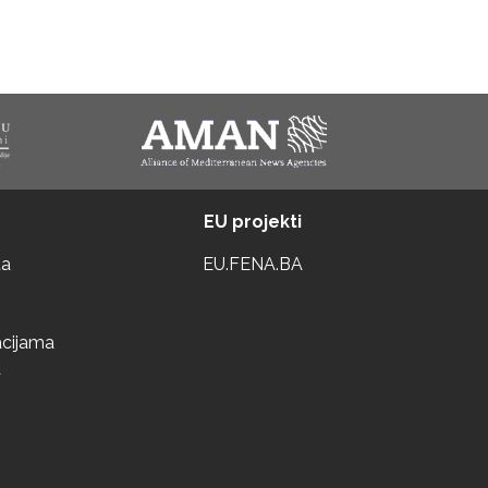
EU projekti
ta
EU.FENA.BA
acijama
a