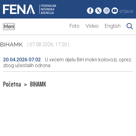
prijava
Foto
Video
English
Meni
BIHAMK
| 07.08.2026. 17:20 |
20.04.2026 07:02
U većem dijelu BiH mokri kolovozi, oprez
zbog učestalih odrona
Početna
>
BIHAMK