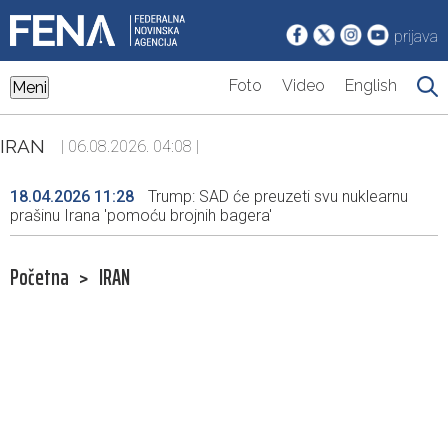
prijava
Foto
Video
English
Meni
IRAN
| 06.08.2026. 04:08 |
18.04.2026 11:28
Trump: SAD će preuzeti svu nuklearnu
prašinu Irana 'pomoću brojnih bagera'
Početna
>
IRAN