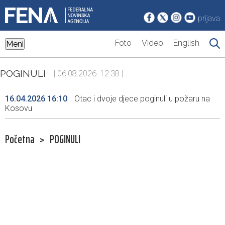
prijava
Foto
Video
English
Meni
POGINULI
| 06.08.2026. 12:38 |
16.04.2026 16:10
Otac i dvoje djece poginuli u požaru na
Kosovu
Početna
>
POGINULI