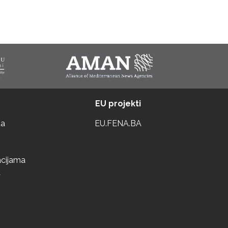
EU projekti
ta
EU.FENA.BA
acijama
a