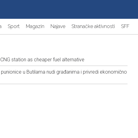
a
Sport
Magazin
Najave
Stranačke aktivnosti
SFF
NG station as cheaper fuel alternative
punionice u Butilama nudi građanima i privredi ekonomično