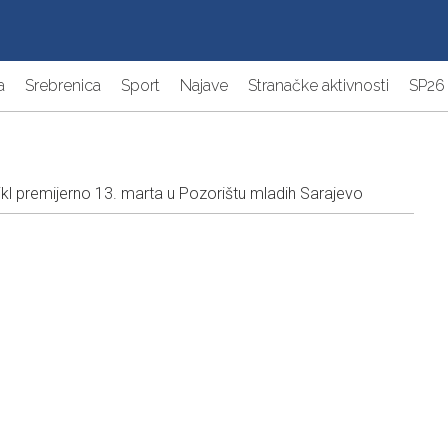
a
Srebrenica
Sport
Najave
Stranačke aktivnosti
SP26
l premijerno 13. marta u Pozorištu mladih Sarajevo