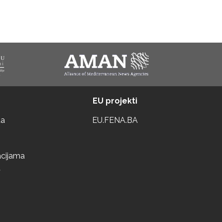
EU projekti
ta
EU.FENA.BA
acijama
a