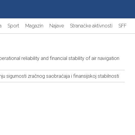
a
Sport
Magazin
Najave
Stranačke aktivnosti
SFF
ional reliability and financial stability of air navigation
sigurnosti zračnog saobraćaja i finansijskoj stabilnosti