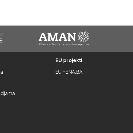
EU projekti
ta
EU.FENA.BA
acijama
a