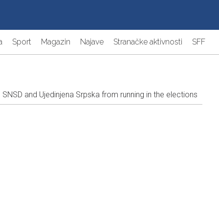
a
Sport
Magazin
Najave
Stranačke aktivnosti
SFF
SNSD and Ujedinjena Srpska from running in the elections