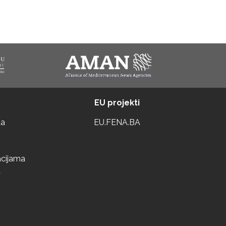
EU projekti
ta
EU.FENA.BA
acijama
a