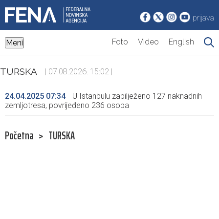
prijava
Foto
Video
English
Meni
TURSKA
| 07.08.2026. 15:02 |
24.04.2025 07:34
U Istanbulu zabilježeno 127 naknadnih
zemljotresa, povrijeđeno 236 osoba
Početna
>
TURSKA