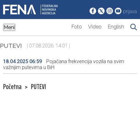
prijava
Foto
Video
English
Meni
PUTEVI
| 07.08.2026. 14:01 |
18.04.2025 06:59
Pojačana frekvencija vozila na svim
važnijim putevima u BiH
Početna
>
PUTEVI