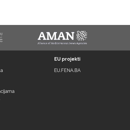
EU projekti
ta
EU.FENA.BA
acijama
a