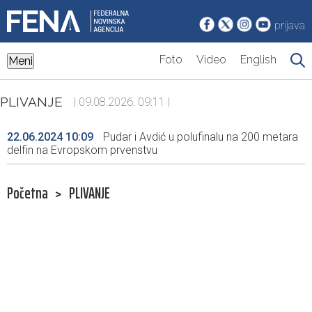
prijava
Foto
Video
English
Meni
PLIVANJE
| 09.08.2026. 09:11 |
22.06.2024 10:09
Pudar i Avdić u polufinalu na 200 metara
delfin na Evropskom prvenstvu
Početna
>
PLIVANJE