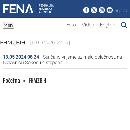
prijava
Foto
Video
English
Meni
FHMZBIH
| 08.08.2026. 22:16 |
13.05.2024 08:24
Sunčano vrijeme uz malu oblačnost, na
Bjelašnici i Sokocu 4 stepena
Početna
>
FHMZBIH