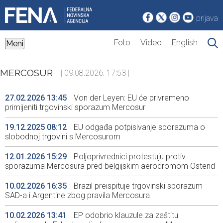
prijava
Foto
Video
English
Meni
MERCOSUR
| 09.08.2026. 17:53 |
27.02.2026 13:45
Von der Leyen: EU će privremeno
primijeniti trgovinski sporazum Mercosur
19.12.2025 08:12
EU odgađa potpisivanje sporazuma o
slobodnoj trgovini s Mercosurom
12.01.2026 15:29
Poljoprivrednici protestuju protiv
sporazuma Mercosura pred belgijskim aerodromom Ostend
10.02.2026 16:35
Brazil preispituje trgovinski sporazum
SAD-a i Argentine zbog pravila Mercosura
10.02.2026 13:41
EP odobrio klauzule za zaštitu