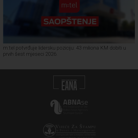
m:tel potvrđuje lidersku poziciju: 43 miliona KM dobiti u
prvih šest mjeseci 2026.