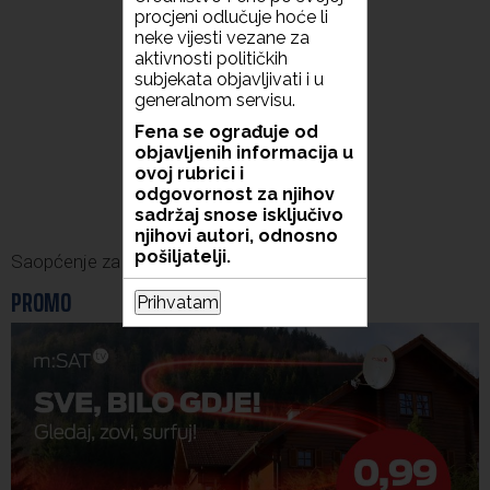
procjeni odlučuje hoće li
neke vijesti vezane za
aktivnosti političkih
subjekata objavljivati i u
generalnom servisu.
Fena se ograđuje od
objavljenih informacija u
ovoj rubrici i
odgovornost za njihov
sadržaj snose isključivo
njihovi autori, odnosno
pošiljatelji.
Saopćenje za javnost Republikanci BiH
PROMO
Prihvatam