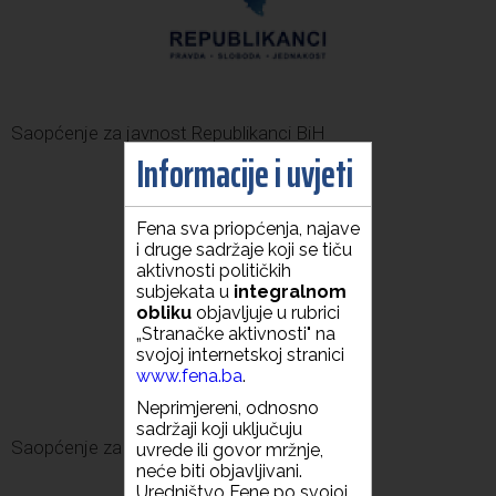
Saopćenje za javnost Republikanci BiH
Informacije i uvjeti
Fena sva priopćenja, najave
i druge sadržaje koji se tiču
aktivnosti političkih
subjekata u
integralnom
obliku
objavljuje u rubrici
„Stranačke aktivnosti" na
svojoj internetskoj stranici
www.fena.ba
.
Neprimjereni, odnosno
sadržaji koji uključuju
Saopćenje za javnost Republikanci BiH
uvrede ili govor mržnje,
neće biti objavljivani.
Uredništvo Fene po svojoj