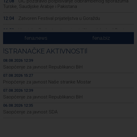
OIC pozdravio potpisivanje odbrambenog sporazuma
12:08
Turske, Saudijske Arabije i Pakistana
Zatvoren Festival prijateljstva u Goraždu
12:04
Hrvatska: Sudar teretnog i putničkog vlaka kod Svetog
11:52
Ivana Žabnog, ima ozlijeđenih
fena.news
fena.biz
Prometna nezgoda kod Udore, promet na cesti Stolac
11:44
|
STRANAČKE AKTIVNOSTI
|
– Neum potpuno obustavljen
08.08.2026 12:39
'ELVIS, moj komšija' najbolji muzički dokumentarni film na
11:27
Saopćenje za javnost Republikanci BiH
City film festu u Niškoj Banji
07.08.2026 15:27
Priopćenje za javnost Naše stranke Mostar
Zračna luka Split rekordna u Hrvatskoj sa 770 tisuća
11:16
putnika u srpnju
07.08.2026 12:39
Saopćenje za javnost Republikanci BiH
Svečani doček Zelenskog u Beogradu, u fokusu
11:09
razgovora odnosi Srbije i Ukrajine
06.08.2026 12:35
Saopćenje za javnost SDA
U ŽZH brojne vatrogasne intervencije, najveći požar u
10:54
Kongori