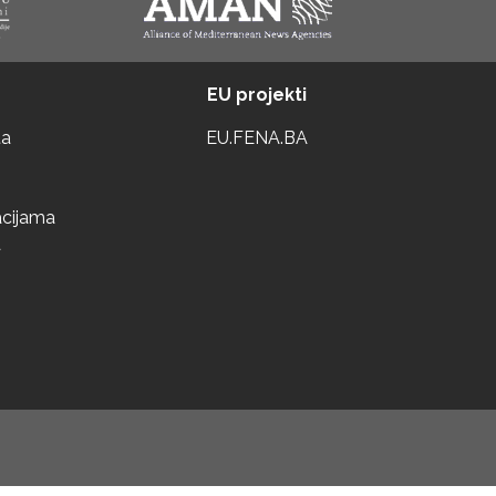
EU projekti
ta
EU.FENA.BA
acijama
a