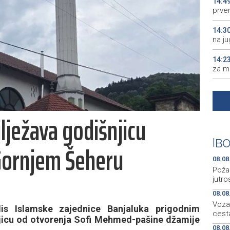
14:4
prve
14:3
na j
14:2
za m
14:1
prog
lježava godišnjicu
14:0
uprk
|
BO
Gornjem Šeheru
14:0
Zapa
08.08
Požar
jutr
08.08
Vozač
s Islamske zajednice Banjaluka prigodnim
ces
icu od otvorenja Sofi Mehmed-pašine džamije
08.08