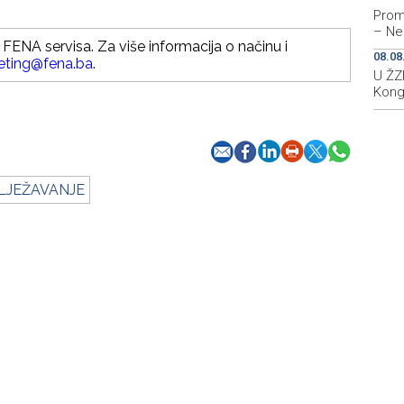
Prom
– Ne
FENA servisa. Za više informacija o načinu i
08.08
eting@fena.ba
.
U ŽZH
Kong
LJEŽAVANJE