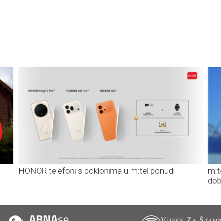
HONOR telefoni s poklonima u m:tel ponudi
m:t
dob