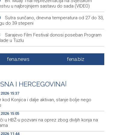
Bh. Muay Thai reprezentacija na Svjetskom
9
nstvu u najbrojnijem sastavu do sada (VIDEO)
Sutra sunčano, dnevna temperatura od 27 do 33,
0
ugu do 39 stepeni
Sarajevo Film Festival donosi poseban Program
3
lade u Tuzlu
Najnovija ostvarenja velikih svjetskih autora u
1
ramu Summer Screen SFF-a
fena.news
fena.biz
Izraelska vojska nastavlja napade na jugu Libana
5
os prekidu vatre i pregovorima
SNA I HERCEGOVINA
|
Izraelske snage izvršile raciju u gradu na
1
dnoj obali
.2026 15:37
 kod Konjica i dalje aktivan, stanje bolje nego
os
.2026 15:05
i u HBŽ-u pozvani na oprez zbog divljih konja na
tama
.2026 11:44