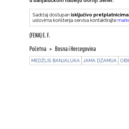
u banjalučkom naselju Gornji Šeher.
Sadržaj dostupan
isključivo pretplatnicima
uslovima korištenja servisa kontaktirajte
mark
(FENA) E. F.
Početna
>
Bosna i Hercegovina
MEDŽLIS BANJALUKA
JAMA DŽAMIJA
OBI