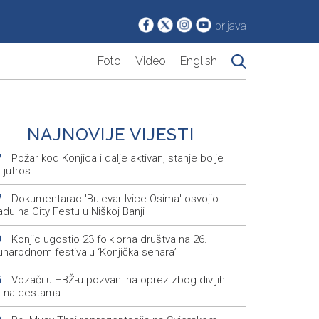
prijava
Foto
Video
English
NAJNOVIJE VIJESTI
Požar kod Konjica i dalje aktivan, stanje bolje
7
 jutros
Dokumentarac 'Bulevar Ivice Osima' osvojio
7
du na City Festu u Niškoj Banji
Konjic ugostio 23 folklorna društva na 26.
9
narodnom festivalu ‘Konjička sehara’
Vozači u HBŽ-u pozvani na oprez zbog divljih
5
a na cestama