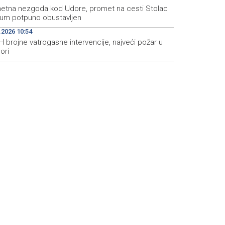
etna nezgoda kod Udore, promet na cesti Stolac
um potpuno obustavljen
.2026 10:54
 brojne vatrogasne intervencije, najveći požar u
ori