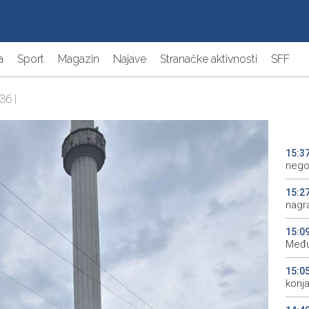
a
Sport
Magazin
Najave
Stranačke aktivnosti
SFF
36 |
15:3
nego
15:2
nagra
15:0
Među
15:0
konj