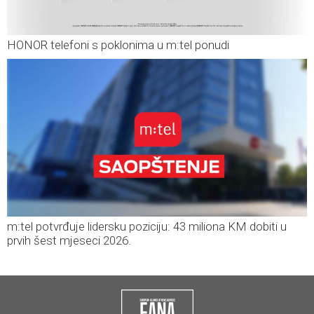
HONOR telefoni s poklonima u m:tel ponudi
m:tel potvrđuje lidersku poziciju: 43 miliona KM dobiti u
prvih šest mjeseci 2026.