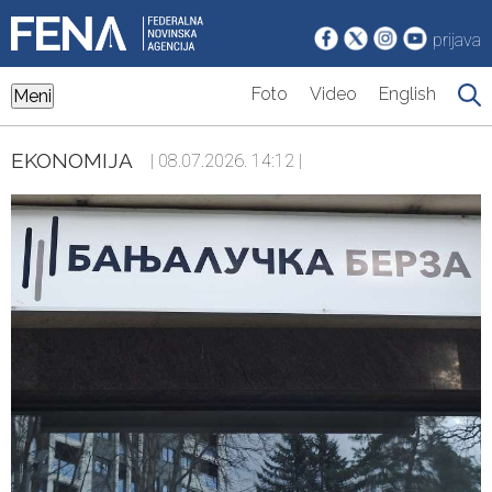
prijava
Foto
Video
English
Meni
EKONOMIJA
| 08.07.2026. 14:12 |