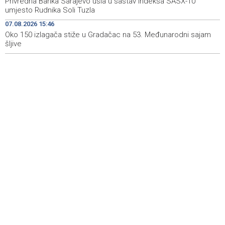
Privredna Banka Sarajevo ušla u sastav indeksa SASX-10
sudske medicine utvrđuju porijeklo
umjesto Rudnika Soli Tuzla
07.08.2026 15:46
'Pekijada' u Varešu okupila 37 ekipa iz četiri države
17:15
regiona
Oko 150 izlagača stiže u Gradačac na 53. Međunarodni sajam
šljive