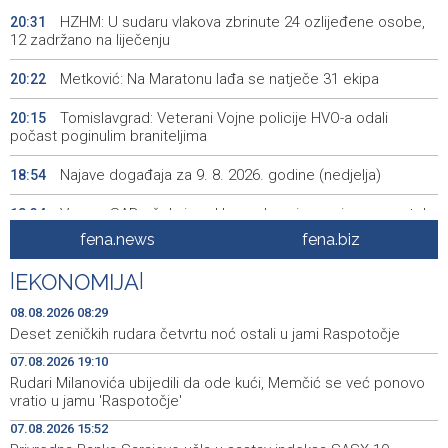
HZHM: U sudaru vlakova zbrinute 24 ozlijeđene osobe,
20:31
12 zadržano na liječenju
Metković: Na Maratonu lađa se natječe 31 ekipa
20:22
Tomislavgrad: Veterani Vojne policije HVO-a odali
20:15
počast poginulim braniteljima
Najave događaja za 9. 8. 2026. godine (nedjelja)
18:54
Vance: SAD očekuje od Irana da osigura siguran protok
18:34
nafte kroz Hormuški moreuz
fena.news
fena.biz
Iranski šef sigurnosti: Hormuški moreuz će ostati
18:21
|
EKONOMIJA
|
zatvoren dok SAD ne ispuni zahtjeve Teherana
08.08.2026 08:29
Iran 'vrlo blizu' dogovora s Omanom o novoj Hormuškoj
18:09
Deset zeničkih rudara četvrtu noć ostali u jami Raspotočje
brodskoj ruti
07.08.2026 19:10
Rudari Milanovića ubijedili da ode kući, Memčić se već ponovo
Koncertom Marije Šerifović večeras se zatvara
18:05
vratio u jamu 'Raspotočje'
manifestacija 'Dani dijaspore Travnik 2026'
07.08.2026 15:52
Kod mosta Brčko - Gunja pronađene kosti, vještaci
17:26