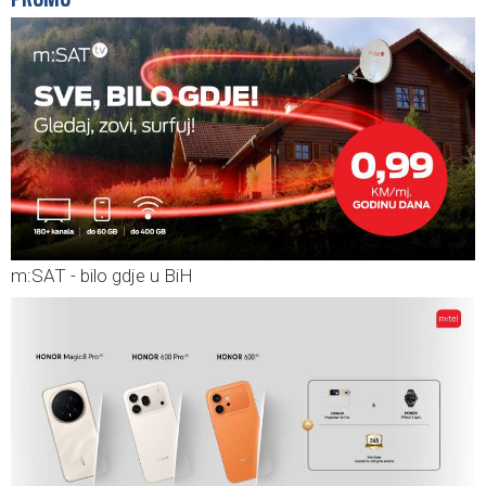
m:SAT - bilo gdje u BiH