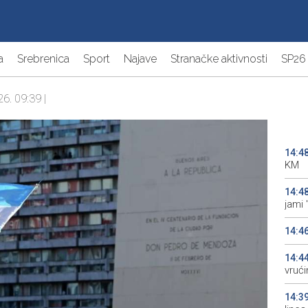
a
Srebrenica
Sport
Najave
Stranačke aktivnosti
SP26
26. 09:39 |
14:4
KM
14:4
jami 
14:4
14:4
vrući
14:3