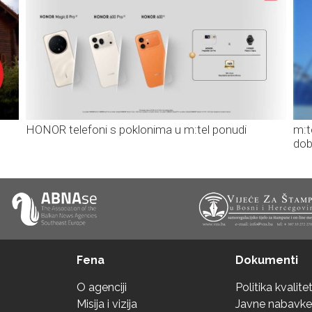
HONOR telefoni s poklonima u m:tel ponudi
m:t
dob
Fena
Dokumenti
O agenciji
Politika kvalite
Misija i vizija
Javne nabavke