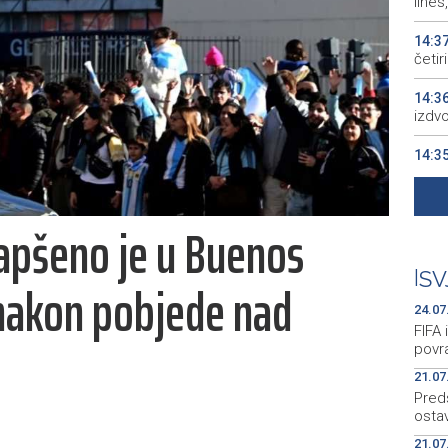
line
14:3
četi
14:3
izdv
14:3
18.5
14:3
apšeno je u Buenos
14:2
sura
|
SV
 nakon pobjede nad
24.07
FIFA 
povr
21.07
Pred
osta
21.07