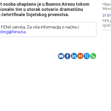
st osoba uhapšeno je u Buenos Airesu tokom
Hilj
Mess
ionalni tim u utorak ostvario dramatičnu
 četvrtfinale Svjetskog prvenstva.
21.07
FIFA 
igrač
FENA servisa. Za više informacija o načinu i
eting@fena.ba
.