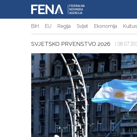
BiH
EU
Regija
Svijet
Ekonomija
Kultur
SVJETSKO PRVENSTVO 2026
| 08.07.20