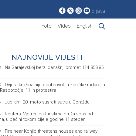
prijava
Foto
Video
English
NAJNOVIJE VIJESTI
Na Sarajevskoj berzi današnji promet 114.853,85
8
Ovjera knjižica nije odobrovoljila zeničke rudare, u
8
'Raspotočje' 11 ih protestira
Jubilarni 20. moto susreti sutra u Goraždu
6
Reuters: Vjetrenica turistima pruža spas od
4
na, u pećini tokom cijele godine 11 stepeni
Fire near Konjic threatens houses and railway
9