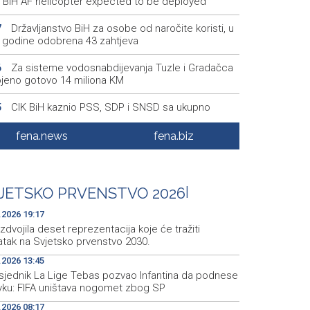
s, BiH AF helicopter expected to be deployed
Državljanstvo BiH za osobe od naročite koristi, u
7
ri godine odobrena 43 zahtjeva
Za sisteme vodosnabdijevanja Tuzle i Gradačca
6
ojeno gotovo 14 miliona KM
CIK BiH kaznio PSS, SDP i SNSD sa ukupno
5
00 KM
fena.news
fena.biz
Na Banjalučkoj berzi promet 163.395,63 KM
4
Čelnici Brčkog razgovarali o jačanju gospodarske
5
dnje s Istanbulskom gospodarskom komorom
JETSKO PRVENSTVO 2026
|
.2026 19:17
izdvojila deset reprezentacija koje će tražiti
atak na Svjetsko prvenstvo 2030.
.2026 13:45
sjednik La Lige Tebas pozvao Infantina da podnese
vku: FIFA uništava nogomet zbog SP
.2026 08:17