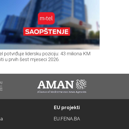
el potvrđuje lidersku poziciju: 43 miliona KM
iti u prvih šest mjeseci 2026.
EU projekti
ta
EU.FENA.BA