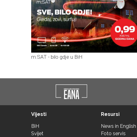
m:SAT - bilo gdje u BiH
Vijesti
Resursi
BiH
News in English
Svijet
Foto servis