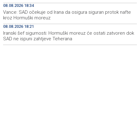
ubrzaju proizvodnju oružja usred iscrpljenih zaliha
08.08.2026 18:34
Vance: SAD očekuje od Irana da osigura siguran protok nafte
Svečano otvoren 26. Cazin Grand Prix, staza 'Krajiška
14:39
kroz Hormuški moreuz
zmija' ponovo okupila ljubitelje motosporta
08.08.2026 18:21
Iranski šef sigurnosti: Hormuški moreuz će ostati zatvoren dok
Mostar Jazz Fest 2026. od 23. do 25. kolovoza donosi
13:20
tri večeri vrhunske glazbe
SAD ne ispuni zahtjeve Teherana