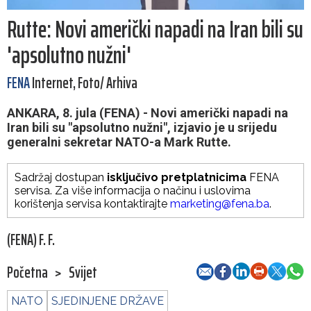
Rutte: Novi američki napadi na Iran bili su
'apsolutno nužni'
FENA
Internet, Foto/ Arhiva
ANKARA, 8. jula (FENA) - Novi američki napadi na
Iran bili su "apsolutno nužni", izjavio je u srijedu
generalni sekretar NATO-a Mark Rutte.
Sadržaj dostupan
isključivo pretplatnicima
FENA
servisa. Za više informacija o načinu i uslovima
korištenja servisa kontaktirajte
marketing@fena.ba
.
(FENA) F. F.
Početna
>
Svijet
NATO
SJEDINJENE DRŽAVE