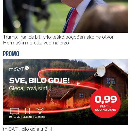
Trump: Iran će biti 'vrlo teško pogođen' ako ne otvori
Hormuški moreuz 'veoma brzo'
PROMO
m:SAT - bilo gdje u BiH