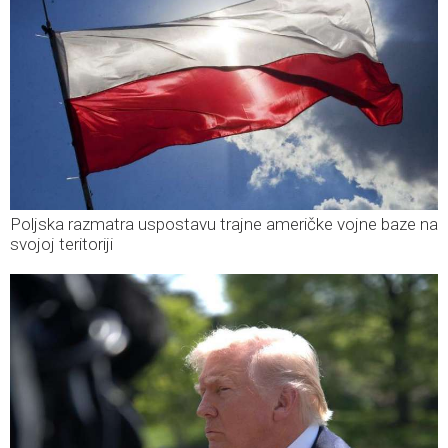
Poljska razmatra uspostavu trajne američke vojne baze na
svojoj teritoriji