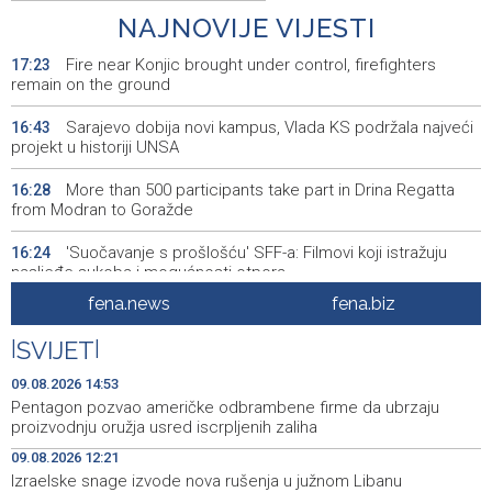
NAJNOVIJE VIJESTI
Fire near Konjic brought under control, firefighters
17:23
remain on the ground
Sarajevo dobija novi kampus, Vlada KS podržala najveći
16:43
projekt u historiji UNSA
More than 500 participants take part in Drina Regatta
16:28
from Modran to Goražde
'Suočavanje s prošlošću' SFF-a: Filmovi koji istražuju
16:24
nasljeđe sukoba i mogućnosti otpora
fena.news
fena.biz
Sarajevo Film Festival brings special Youth Program to
16:06
Tuzla
|
SVIJET
|
Posuški turnir 'Kamen, krš i maslina' potvrdio svoj ugled,
15:58
09.08.2026 14:53
Kukoč ponovno na Topali
Pentagon pozvao američke odbrambene firme da ubrzaju
proizvodnju oružja usred iscrpljenih zaliha
Priopćenje za javnost HDZ 1990
15:40
09.08.2026 12:21
Izraelske snage izvode nova rušenja u južnom Libanu
Pentagon pozvao američke odbrambene firme da
14:53