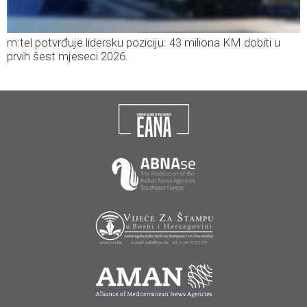
m:tel potvrđuje lidersku poziciju: 43 miliona KM dobiti u
prvih šest mjeseci 2026.