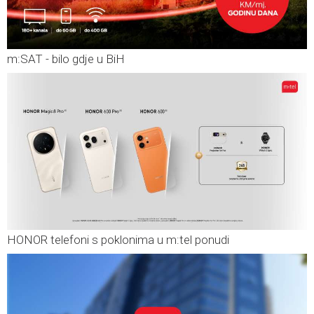
m:SAT - bilo gdje u BiH
HONOR telefoni s poklonima u m:tel ponudi