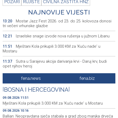
POŽARI
RUJIŠTE
CIVILNA ZAŠTITA HNŽ
NAJNOVIJE VIJESTI
Mostar Jazz Fest 2026. od 23. do 25. kolovoza donosi
13:20
tri večeri vrhunske glazbe
Izraelske snage izvode nova rušenja u južnom Libanu
12:21
Mještani Kola prikupili 3.000 KM za 'Kuću nade' u
11:51
Mostaru
Sutra u Sarajevu akcija darivanja krvi - Daruj krv, budi
11:37
opet njihov heroj
BiH među zapaženijim učesnicima CIGRE u Parizu - AI i
11:17
fena.news
fena.biz
energetska tranzicija u fokusu
|
BOSNA I HERCEGOVINA
|
Pezer već sutra nastupa u kvalifikacijama, vjeruje da će i
10:28
navečer biti u finalu EP-a u Birminghamu
09.08.2026 11:51
Mještani Kola prikupili 3.000 KM za 'Kuću nade' u Mostaru
Ballian: Neopravdana sječa stabala a grad zbog manjka
10:16
09.08.2026 10:16
drveća sve topliji
Ballian: Neopravdana sječa stabala a grad zbog manjka drveća