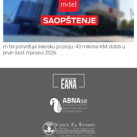
m:tel potvrđuje lidersku poziciju: 43 miliona KM dobiti u
prvih šest mjeseci 2026.