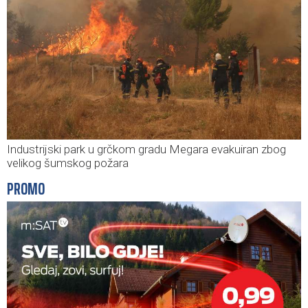
Industrijski park u grčkom gradu Megara evakuiran zbog
velikog šumskog požara
PROMO