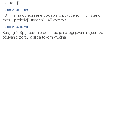
sve topliji
FBiH nema objedinjene podatke o povučenom i
10:09
uništenom mesu, prekršaji utvrđeni u 40 kontrola
09.08.2026 10:09
FBiH nema objedinjene podatke o povučenom i uništenom
Marija Šerifović pred više hiljada posjetitelja na Piroti
10:03
mesu, prekršaji utvrđeni u 40 kontrola
zatvorila 'Dane dijaspore 2026' u Travniku
09.08.2026 09:28
Kušljugić: Sprječavanje dehidracije i pregrijavanja ključni za
Kušljugić: Sprječavanje dehidracije i pregrijavanja ključni
09:28
za očuvanje zdravlja srca tokom vrućina
očuvanje zdravlja srca tokom vrućina