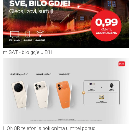
m:SAT - bilo gdje u BiH
HONOR telefoni s poklonima u m:tel ponudi