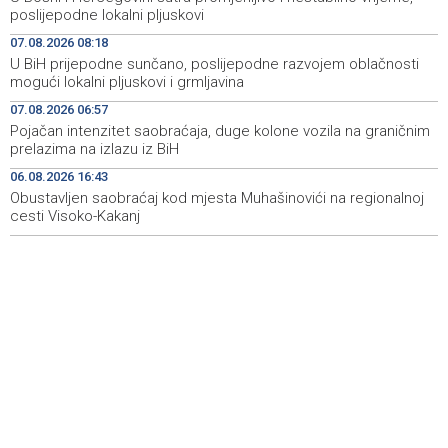
Announcement of events for Saturday, 8 August 2026
19:21
poslijepodne lokalni pljuskovi
07.08.2026 08:18
Rudari Milanovića ubijedili da ode kući, Memčić se već
19:10
U BiH prijepodne sunčano, poslijepodne razvojem oblačnosti
ponovo vratio u jamu 'Raspotočje'
mogući lokalni pljuskovi i grmljavina
Sarajevo Film Festival presents Kinoscope and
19:03
07.08.2026 06:57
Kinoscope Surreal programs
Pojačan intenzitet saobraćaja, duge kolone vozila na graničnim
prelazima na izlazu iz BiH
Najave događaja za 8. 8. 2026. godine (subota)
19:00
06.08.2026 16:43
Obustavljen saobraćaj kod mjesta Muhašinovići na regionalnoj
cesti Visoko-Kakanj