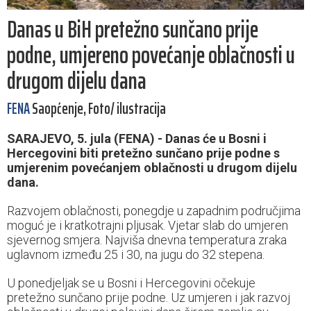
Danas u BiH pretežno sunčano prije
podne, umjereno povećanje oblačnosti u
drugom dijelu dana
FENA
Saopćenje, Foto/ ilustracija
SARAJEVO, 5. jula (FENA) - Danas će u Bosni i
Hercegovini biti pretežno sunčano prije podne s
umjerenim povećanjem oblačnosti u drugom dijelu
dana.
Razvojem oblačnosti, ponegdje u zapadnim područjima
moguć je i kratkotrajni pljusak. Vjetar slab do umjeren
sjevernog smjera. Najviša dnevna temperatura zraka
uglavnom između 25 i 30, na jugu do 32 stepena.
U ponedjeljak se u Bosni i Hercegovini očekuje
pretežno sunčano prije podne. Uz umjeren i jak razvoj