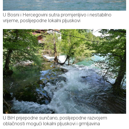
U Bosni i Hercegovini sutra promjenljivo i nestabilno
vrijeme, poslijepodne lokalni pljuskovi
U BiH prijepodne sunčano, poslijepodne razvojem
oblačnosti mogući lokalni pljuskovi i grmljavina