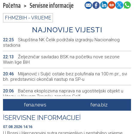
Početna
>
Servisne informacije
FHMZBIH - VRIJEME
NAJNOVIJE VIJESTI
Skupština NK Čelik podržala izgradnju Nacionalnog
22:25
stadiona
Željezničar savladao BSK na početku nove sezone
22:13
Wwin lige BiH
Miljanović i Suljić ostale bez polufinala na 100 m pr., svi
20:46
bh. predstavnici okončali nastup na SP-u
Bačena eksplozivna naprava na ugostiteljski objekt u
20:06
Vitezu, u Novom Travniku zapaljen Golf
fena.news
fena.biz
Galerija ULUPUBiH otvara novu izlagačku sezonu,
20:01
predstavlja novi izlagački program
|
SERVISNE INFORMACIJE
|
Faris Dževahirić novi nogometaš Veleža
19:44
07.08.2026 14:16
U Bosni i Hercegovini sutra promjenljivo i nestabilno vrijeme,