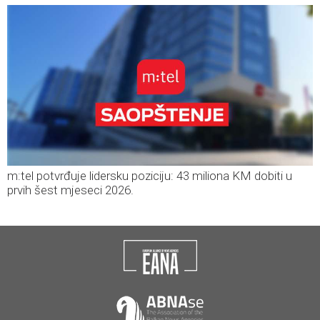
m:tel potvrđuje lidersku poziciju: 43 miliona KM dobiti u
prvih šest mjeseci 2026.