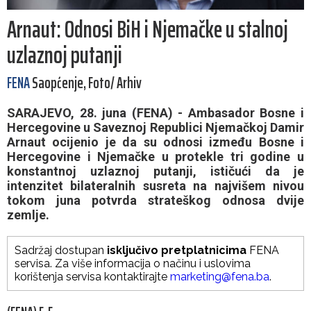
Arnaut: Odnosi BiH i Njemačke u stalnoj
uzlaznoj putanji
FENA
Saopćenje, Foto/ Arhiv
SARAJEVO, 28. juna (FENA) - Ambasador Bosne i
Hercegovine u Saveznoj Republici Njemačkoj Damir
Arnaut ocijenio je da su odnosi između Bosne i
Hercegovine i Njemačke u protekle tri godine u
konstantnoj uzlaznoj putanji, ističući da je
intenzitet bilateralnih susreta na najvišem nivou
tokom juna potvrda strateškog odnosa dvije
zemlje.
Sadržaj dostupan
isključivo pretplatnicima
FENA
servisa. Za više informacija o načinu i uslovima
korištenja servisa kontaktirajte
marketing@fena.ba
.