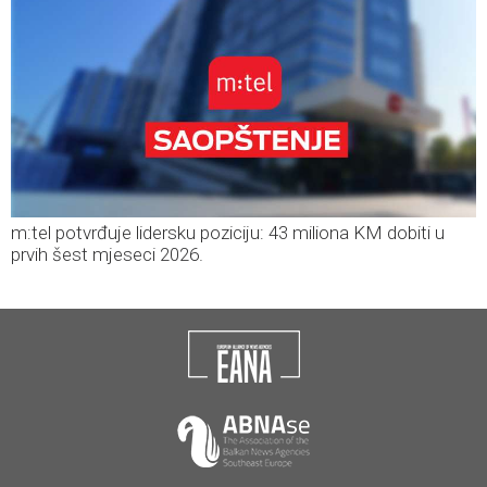
m:tel potvrđuje lidersku poziciju: 43 miliona KM dobiti u
prvih šest mjeseci 2026.