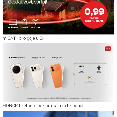
m:SAT - bilo gdje u BiH
HONOR telefoni s poklonima u m:tel ponudi