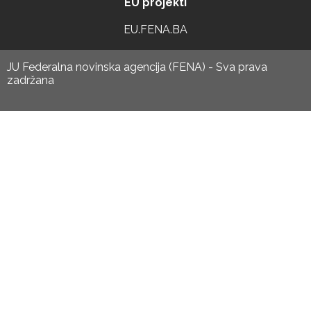
EU projekti
EU.FENA.BA
JU Federalna novinska agencija (FENA) - Sva prava
zadržana