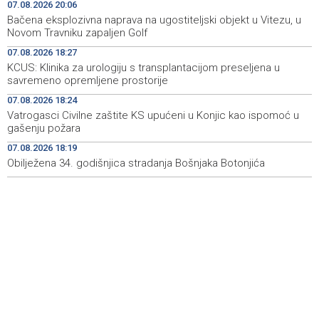
07.08.2026 20:06
Najave događaja za 8. 8. 2026. godine (subota)
19:00
Bačena eksplozivna naprava na ugostiteljski objekt u Vitezu, u
Novom Travniku zapaljen Golf
Fire breaks out across more than 40 hectares in Grude,
18:58
07.08.2026 18:27
firefighters and Air Tractors on the ground
KCUS: Klinika za urologiju s transplantacijom preseljena u
savremeno opremljene prostorije
Zelenski doputovao u Beograd, sutra sastanak s
18:55
Vučićem
07.08.2026 18:24
Vatrogasci Civilne zaštite KS upućeni u Konjic kao ispomoć u
Second Air Tractor joins firefighting efforts in Konjic,
18:32
gašenju požara
third expected on Saturday
07.08.2026 18:19
Obilježena 34. godišnjica stradanja Bošnjaka Botonjića