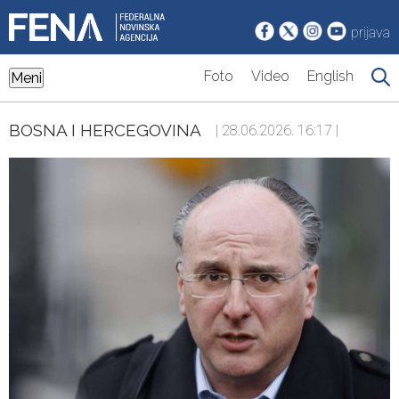
prijava
Foto
Video
English
Meni
BOSNA I HERCEGOVINA
| 28.06.2026. 16:17 |