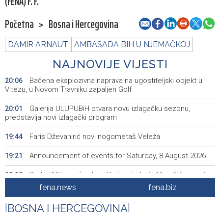
(FENA) F. F.
Početna
>
Bosna i Hercegovina
DAMIR ARNAUT
AMBASADA BIH U NJEMAČKOJ
NAJNOVIJE VIJESTI
Bačena eksplozivna naprava na ugostiteljski objekt u
20:06
Vitezu, u Novom Travniku zapaljen Golf
Galerija ULUPUBiH otvara novu izlagačku sezonu,
20:01
predstavlja novi izlagački program
Faris Dževahirić novi nogometaš Veleža
19:44
Announcement of events for Saturday, 8 August 2026
19:21
Rudari Milanovića ubijedili da ode kući, Memčić se već
19:10
ponovo vratio u jamu 'Raspotočje'
fena.news
fena.biz
Sarajevo Film Festival presents Kinoscope and
19:03
|
BOSNA I HERCEGOVINA
|
Kinoscope Surreal programs