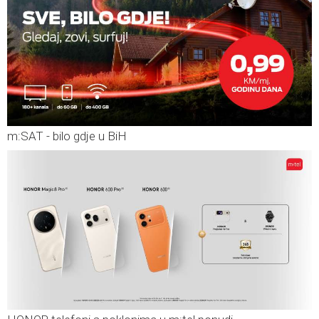
m:SAT - bilo gdje u BiH