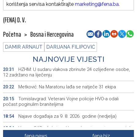
korištenja servisa kontaktirajte
marketing@fena.ba
.
(FENA) D. V.
Početna
>
Bosna i Hercegovina
DAMIR ARNAUT
DARIJANA FILIPOVIĆ
NAJNOVIJE VIJESTI
HZHM: U sudaru vlakova zbrinute 24 ozlijeđene osobe,
20:31
12 zadržano na liječenju
Metković: Na Maratonu lađa se natječe 31 ekipa
20:22
Tomislavgrad: Veterani Vojne policije HVO-a odali
20:15
počast poginulim braniteljima
Najave događaja za 9. 8. 2026. godine (nedjelja)
18:54
Vance: SAD očekuje od Irana da osigura siguran protok
18:34
nafte kroz Hormuški moreuz
fena.news
fena.biz