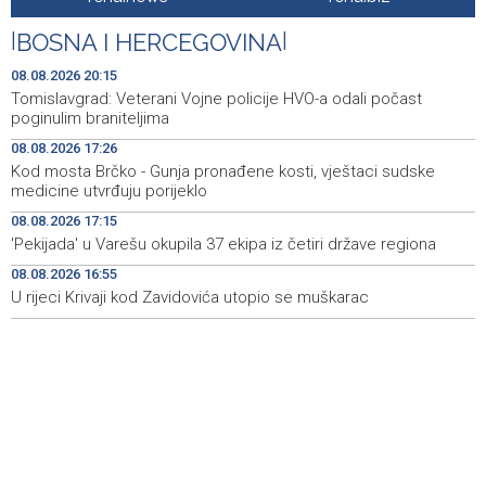
Iranski šef sigurnosti: Hormuški moreuz će ostati
18:21
|
BOSNA I HERCEGOVINA
|
zatvoren dok SAD ne ispuni zahtjeve Teherana
08.08.2026 20:15
Iran 'vrlo blizu' dogovora s Omanom o novoj Hormuškoj
18:09
Tomislavgrad: Veterani Vojne policije HVO-a odali počast
brodskoj ruti
poginulim braniteljima
08.08.2026 17:26
Koncertom Marije Šerifović večeras se zatvara
18:05
Kod mosta Brčko - Gunja pronađene kosti, vještaci sudske
manifestacija 'Dani dijaspore Travnik 2026'
medicine utvrđuju porijeklo
Kod mosta Brčko - Gunja pronađene kosti, vještaci
17:26
08.08.2026 17:15
sudske medicine utvrđuju porijeklo
'Pekijada' u Varešu okupila 37 ekipa iz četiri države regiona
08.08.2026 16:55
'Pekijada' u Varešu okupila 37 ekipa iz četiri države
17:15
regiona
U rijeci Krivaji kod Zavidovića utopio se muškarac