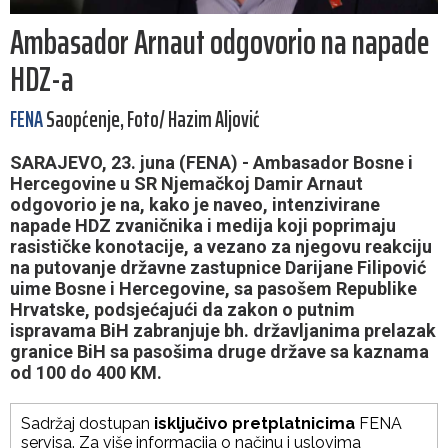
Ambasador Arnaut odgovorio na napade
HDZ-a
FENA
Saopćenje, Foto/ Hazim Aljović
SARAJEVO, 23. juna (FENA) - Ambasador Bosne i
Hercegovine u SR Njemačkoj Damir Arnaut
odgovorio je na, kako je naveo, intenzivirane
napade HDZ zvaničnika i medija koji poprimaju
rasističke konotacije, a vezano za njegovu reakciju
na putovanje državne zastupnice Darijane Filipović
uime Bosne i Hercegovine, sa pasošem Republike
Hrvatske, podsjećajući da zakon o putnim
ispravama BiH zabranjuje bh. državljanima prelazak
granice BiH sa pasošima druge države sa kaznama
od 100 do 400 KM.
Sadržaj dostupan
isključivo pretplatnicima
FENA
servisa. Za više informacija o načinu i uslovima