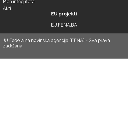
Plan integriteta
Akti
EU projekti
EU.FENA.BA
JU Federalna novinska agencija (FENA) - Sva prava
zadržana