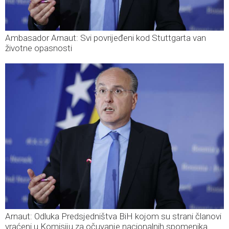
Ambasador Arnaut: Svi povrijeđeni kod Stuttgarta van
životne opasnosti
Arnaut: Odluka Predsjedništva BiH kojom su strani članovi
vraćeni u Komisiju za očuvanje nacionalnih spomenika