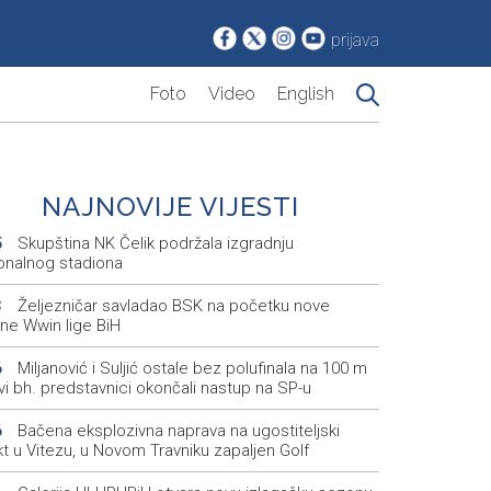
prijava
Foto
Video
English
NAJNOVIJE VIJESTI
Skupština NK Čelik podržala izgradnju
5
onalnog stadiona
Željezničar savladao BSK na početku nove
3
ne Wwin lige BiH
Miljanović i Suljić ostale bez polufinala na 100 m
6
svi bh. predstavnici okončali nastup na SP-u
Bačena eksplozivna naprava na ugostiteljski
6
t u Vitezu, u Novom Travniku zapaljen Golf