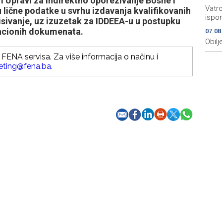
 Upravi za indirektno oporezivanje Bosne i
Vatro
 lične podatke u svrhu izdavanja kvalifikovanih
ispo
isivanje, uz izuzetak za IDDEEA-u u postupku
ikacionih dokumenata.
07.08
Obilj
FENA servisa. Za više informacija o načinu i
eting@fena.ba
.