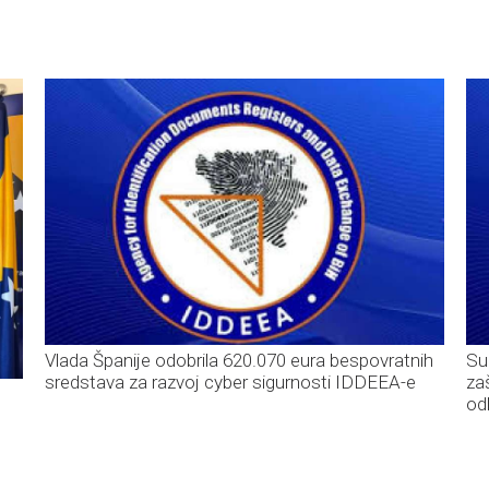
Vlada Španije odobrila 620.070 eura bespovratnih
Su
sredstava za razvoj cyber sigurnosti IDDEEA-e
za
od
C