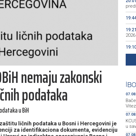
20:0
preds
19:4
19:2
2026
19:1
se v
19:0
IOBiH nemaju zakonski
Kino
19:0
|
BO
ičnih podataka
07.08
Bačen
Vitez
podataka u BiH
07.08
KCUS:
aštitu ličnih podataka u Bosni i Hercegovini je
u sa
enciji za identifikaciona dokumenta, evidenciju
07.08