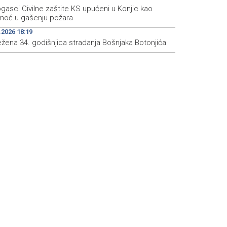
gasci Civilne zaštite KS upućeni u Konjic kao
moć u gašenju požara
.2026 18:19
ežena 34. godišnjica stradanja Bošnjaka Botonjića