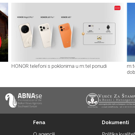
HONOR telefoni s poklonima u m:tel ponudi
m:t
dob
Fena
Dokumenti
O agenciji
Politika kvalite