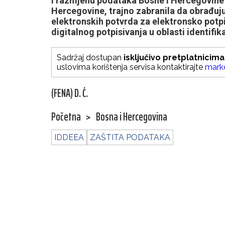
i razmjenu podataka Bosne i Hercegovine i
Hercegovine, trajno zabranila da obrađuju
elektronskih potvrda za elektronsko potp
digitalnog potpisivanja u oblasti identif
Sadržaj dostupan
isključivo pretplatnicima
uslovima korištenja servisa kontaktirajte
mark
(FENA) D. Ć.
Početna
>
Bosna i Hercegovina
IDDEEA
ZAŠTITA PODATAKA