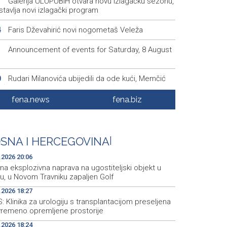
Galerija ULUPUBiH otvara novu izlagačku sezonu,
1
tavlja novi izlagački program
Faris Dževahirić novi nogometaš Veleža
4
Announcement of events for Saturday, 8 August
1
Rudari Milanovića ubijedili da ode kući, Memčić
0
eć ponovo vratio u jamu 'Raspotočje'
fena.news
fena.biz
Sarajevo Film Festival presents Kinoscope and
3
scope Surreal programs
Najave događaja za 8. 8. 2026. godine (subota)
0
SNA I HERCEGOVINA
|
.2026 20:06
a eksplozivna naprava na ugostiteljski objekt u
u, u Novom Travniku zapaljen Golf
.2026 18:27
 Klinika za urologiju s transplantacijom preseljena
vremeno opremljene prostorije
.2026 18:24