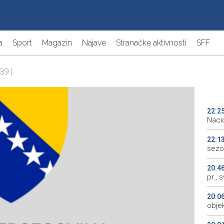
a
Sport
Magazin
Najave
Stranačke aktivnosti
SFF
39 |
22:2
Naci
22:1
sezo
20:4
pr., 
20:0
objek