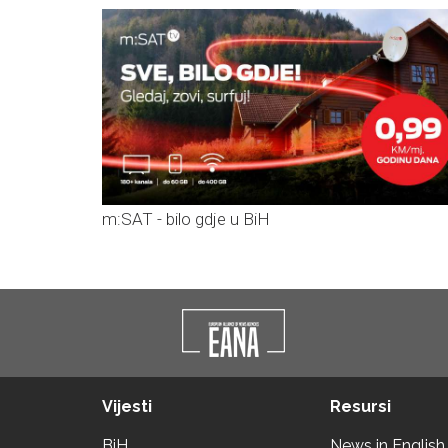
m:SAT - bilo gdje u BiH
Vijesti
Resursi
BiH
News in English