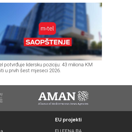
el potvrđuje lidersku poziciju: 43 miliona KM
iti u prvih šest mjeseci 2026.
EU projekti
ta
EU.FENA.BA