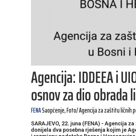
Agencija: IDDEEA i U
osnov za dio obrada l
FENA
Saopćenje, Foto/ Agencija za zaštitu ličnih 
SARAJEVO, 22. juna (FENA) - Agencija za z
donijela dva posebna rješenja kojim je Ag