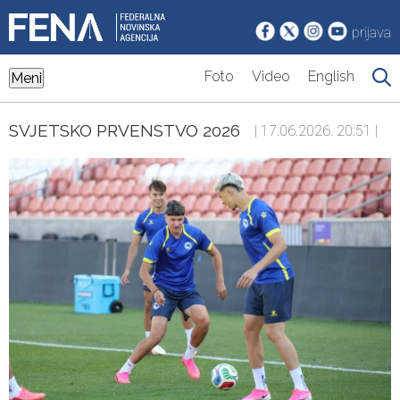
prijava
Foto
Video
English
Meni
SVJETSKO PRVENSTVO 2026
| 17.06.2026. 20:51 |