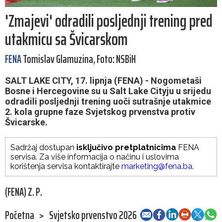
'Zmajevi' odradili posljednji trening pred
utakmicu sa Švicarskom
FENA
Tomislav Glamuzina, Foto: NSBiH
SALT LAKE CITY, 17. lipnja (FENA) - Nogometaši
Bosne i Hercegovine su u Salt Lake Cityju u srijedu
odradili posljednji trening uoči sutrašnje utakmice
2. kola grupne faze Svjetskog prvenstva protiv
Švicarske.
Sadržaj dostupan
isključivo pretplatnicima
FENA
servisa. Za više informacija o načinu i uslovima
korištenja servisa kontaktirajte
marketing@fena.ba
.
(FENA) Z. P.
Početna
>
Svjetsko prvenstvo 2026