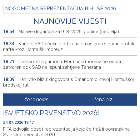
NOGOMETNA REPREZENTACIJA BIH
SP 2026.
NAJNOVIJE VIJESTI
Najave događaja za 9. 8. 2026. godine (nedjelja)
18:54
Vance: SAD očekuje od Irana da osigura siguran protok
18:34
nafte kroz Hormuški moreuz
Iranski šef sigurnosti: Hormuški moreuz će ostati
18:21
zatvoren dok SAD ne ispuni zahtjeve Teherana
Iran 'vrlo blizu' dogovora s Omanom o novoj Hormuškoj
18:09
brodskoj ruti
Koncertom Marije Šerifović večeras se zatvara
18:05
fena.news
fena.biz
manifestacija 'Dani dijaspore Travnik 2026'
|
SVJETSKO PRVENSTVO 2026
|
Kod mosta Brčko - Gunja pronađene kosti, vještaci
17:26
sudske medicine utvrđuju porijeklo
24.07.2026 19:17
FIFA izdvojila deset reprezentacija koje će tražiti povratak na
'Pekijada' u Varešu okupila 37 ekipa iz četiri države
17:15
Svjetsko prvenstvo 2030.
regiona