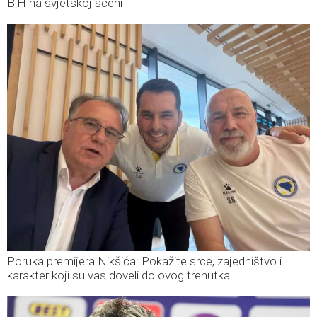
BiH na svjetskoj sceni
Poruka premijera Nikšića: Pokažite srce, zajedništvo i
karakter koji su vas doveli do ovog trenutka