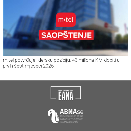
m:tel potvrđuje lidersku poziciju: 43 miliona KM dobiti u
prvih šest mjeseci 2026.