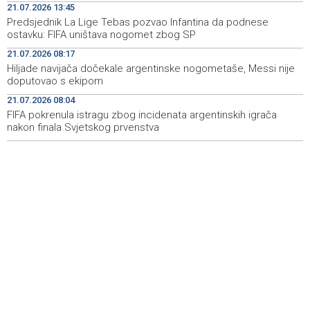
21.07.2026 13:45
Predsjednik La Lige Tebas pozvao Infantina da podnese
U rijeci Krivaji kod Zavidovića utopio se muškarac
16:55
ostavku: FIFA uništava nogomet zbog SP
Otvorena džamija u Milatkovićima kod Čajniča
16:08
21.07.2026 08:17
Hiljade navijača dočekale argentinske nogometaše, Messi nije
Zmajice se okupile u Mostaru: Reprezentacija BiH kreće
15:55
doputovao s ekipom
po novu mediteransku priču
21.07.2026 08:04
FIFA pokrenula istragu zbog incidenata argentinskih igrača
nakon finala Svjetskog prvenstva