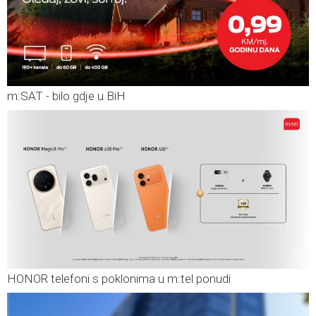
m:SAT - bilo gdje u BiH
HONOR telefoni s poklonima u m:tel ponudi