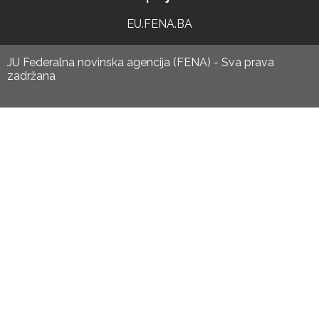
EU.FENA.BA
JU Federalna novinska agencija (FENA) - Sva prava
zadržana