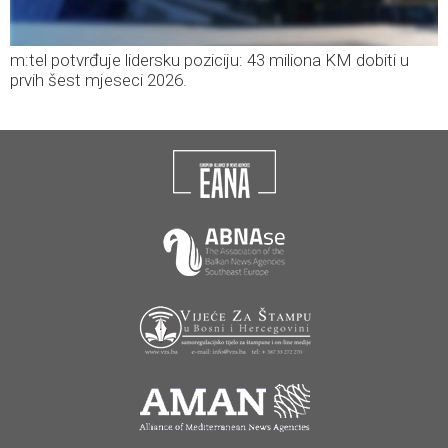
m:tel potvrđuje lidersku poziciju: 43 miliona KM dobiti u
prvih šest mjeseci 2026.