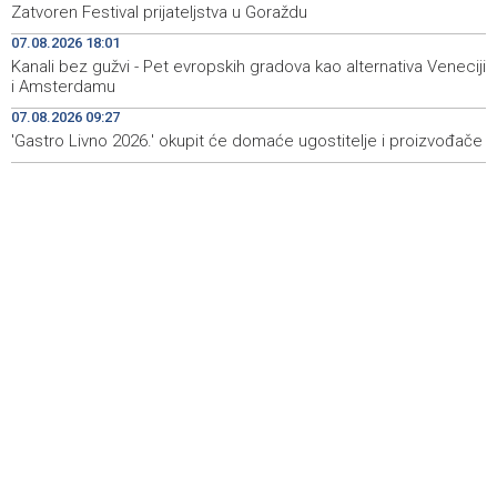
Zatvoren Festival prijateljstva u Goraždu
putnika u srpnju
07.08.2026 18:01
Svečani doček Zelenskog u Beogradu, u fokusu
11:09
Kanali bez gužvi - Pet evropskih gradova kao alternativa Veneciji
razgovora odnosi Srbije i Ukrajine
i Amsterdamu
07.08.2026 09:27
U ŽZH brojne vatrogasne intervencije, najveći požar u
10:54
Kongori
'Gastro Livno 2026.' okupit će domaće ugostitelje i proizvođače