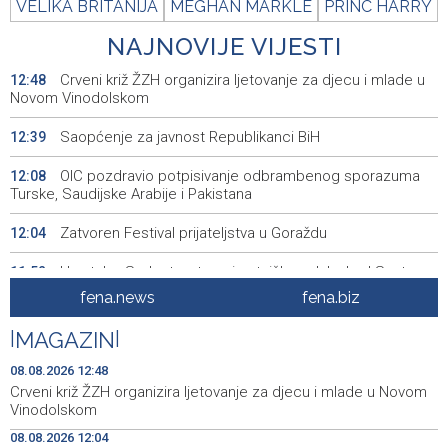
VELIKA BRITANIJA
MEGHAN MARKLE
PRINC HARRY
NAJNOVIJE VIJESTI
Crveni križ ŽZH organizira ljetovanje za djecu i mlade u
12:48
Novom Vinodolskom
Saopćenje za javnost Republikanci BiH
12:39
OIC pozdravio potpisivanje odbrambenog sporazuma
12:08
Turske, Saudijske Arabije i Pakistana
Zatvoren Festival prijateljstva u Goraždu
12:04
Hrvatska: Sudar teretnog i putničkog vlaka kod Svetog
11:52
Ivana Žabnog, ima ozlijeđenih
fena.news
fena.biz
Prometna nezgoda kod Udore, promet na cesti Stolac
11:44
|
MAGAZIN
|
– Neum potpuno obustavljen
08.08.2026 12:48
'ELVIS, moj komšija' najbolji muzički dokumentarni film na
11:27
Crveni križ ŽZH organizira ljetovanje za djecu i mlade u Novom
City film festu u Niškoj Banji
Vinodolskom
08.08.2026 12:04
Zračna luka Split rekordna u Hrvatskoj sa 770 tisuća
11:16