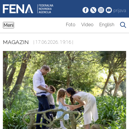
prijava
Foto
Video
English
Meni
MAGAZIN
| 17.06.2026. 19:16 |