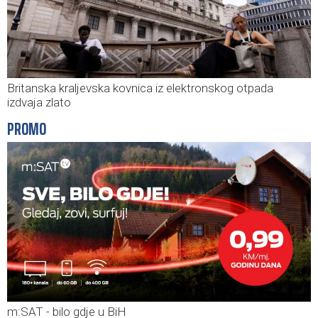
Britanska kraljevska kovnica iz elektronskog otpada
izdvaja zlato
PROMO
m:SAT - bilo gdje u BiH