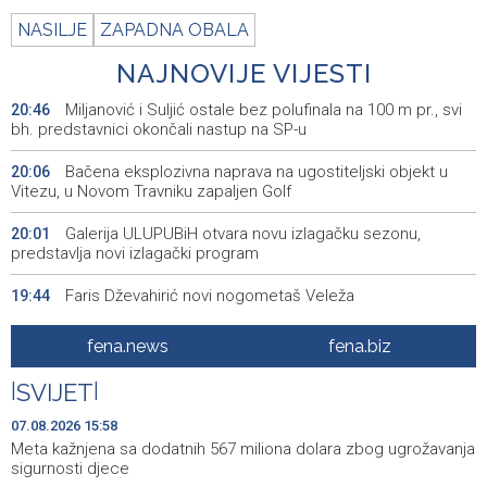
NASILJE
ZAPADNA OBALA
NAJNOVIJE VIJESTI
Miljanović i Suljić ostale bez polufinala na 100 m pr., svi
20:46
bh. predstavnici okončali nastup na SP-u
Bačena eksplozivna naprava na ugostiteljski objekt u
20:06
Vitezu, u Novom Travniku zapaljen Golf
Galerija ULUPUBiH otvara novu izlagačku sezonu,
20:01
predstavlja novi izlagački program
Faris Dževahirić novi nogometaš Veleža
19:44
Announcement of events for Saturday, 8 August 2026
19:21
fena.news
fena.biz
Rudari Milanovića ubijedili da ode kući, Memčić se već
19:10
|
SVIJET
|
ponovo vratio u jamu 'Raspotočje'
07.08.2026 15:58
Sarajevo Film Festival presents Kinoscope and
19:03
Meta kažnjena sa dodatnih 567 miliona dolara zbog ugrožavanja
Kinoscope Surreal programs
sigurnosti djece