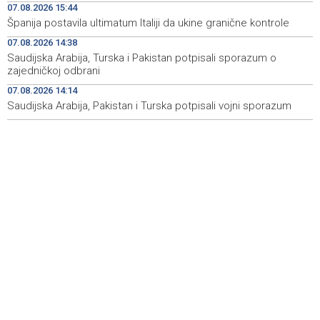
07.08.2026 15:44
Najave događaja za 8. 8. 2026. godine (subota)
19:00
Španija postavila ultimatum Italiji da ukine granične kontrole
Fire breaks out across more than 40 hectares in Grude,
18:58
07.08.2026 14:38
firefighters and Air Tractors on the ground
Saudijska Arabija, Turska i Pakistan potpisali sporazum o
zajedničkoj odbrani
Zelenski doputovao u Beograd, sutra sastanak s
18:55
07.08.2026 14:14
Vučićem
Saudijska Arabija, Pakistan i Turska potpisali vojni sporazum