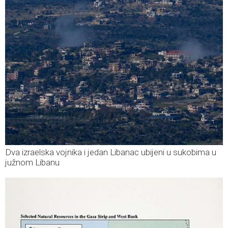
Dva izraelska vojnika i jedan Libanac ubijeni u sukobima u
južnom Libanu