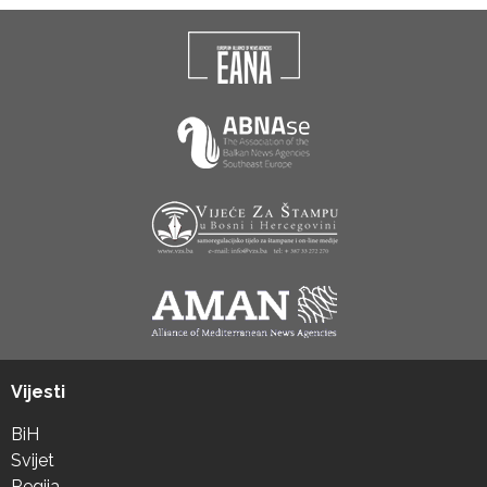
Vijesti
BiH
Svijet
Regija