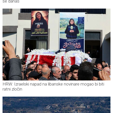
se danas
HRW: Izraelski napad na libanske novinare mogao bi biti
ratni zločin