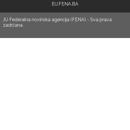
EU.FENA.BA
JU Federalna novinska agencija (FENA) - Sva prava
zadržana