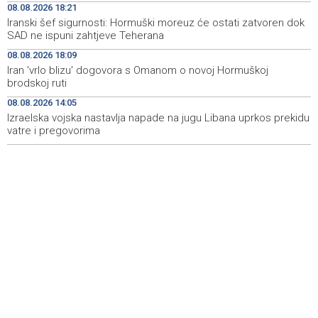
08.08.2026 18:21
Koncertom Marije Šerifović večeras se zatvara
18:05
Iranski šef sigurnosti: Hormuški moreuz će ostati zatvoren dok
manifestacija 'Dani dijaspore Travnik 2026'
SAD ne ispuni zahtjeve Teherana
Kod mosta Brčko - Gunja pronađene kosti, vještaci
17:26
08.08.2026 18:09
sudske medicine utvrđuju porijeklo
Iran 'vrlo blizu' dogovora s Omanom o novoj Hormuškoj
brodskoj ruti
'Pekijada' u Varešu okupila 37 ekipa iz četiri države
17:15
08.08.2026 14:05
regiona
Izraelska vojska nastavlja napade na jugu Libana uprkos prekidu
vatre i pregovorima