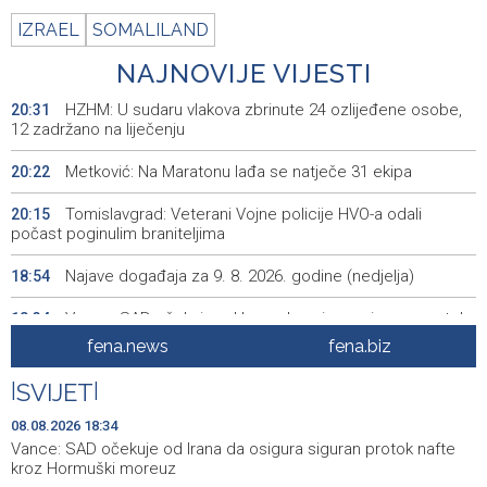
IZRAEL
SOMALILAND
NAJNOVIJE VIJESTI
HZHM: U sudaru vlakova zbrinute 24 ozlijeđene osobe,
20:31
12 zadržano na liječenju
Metković: Na Maratonu lađa se natječe 31 ekipa
20:22
Tomislavgrad: Veterani Vojne policije HVO-a odali
20:15
počast poginulim braniteljima
Najave događaja za 9. 8. 2026. godine (nedjelja)
18:54
Vance: SAD očekuje od Irana da osigura siguran protok
18:34
nafte kroz Hormuški moreuz
fena.news
fena.biz
Iranski šef sigurnosti: Hormuški moreuz će ostati
18:21
|
SVIJET
|
zatvoren dok SAD ne ispuni zahtjeve Teherana
08.08.2026 18:34
Iran 'vrlo blizu' dogovora s Omanom o novoj Hormuškoj
18:09
Vance: SAD očekuje od Irana da osigura siguran protok nafte
brodskoj ruti
kroz Hormuški moreuz