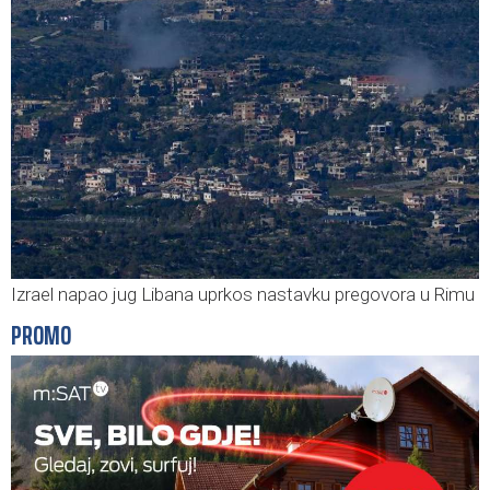
Izrael napao jug Libana uprkos nastavku pregovora u Rimu
PROMO