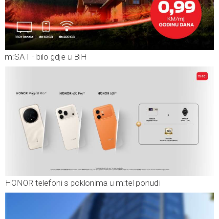
m:SAT - bilo gdje u BiH
HONOR telefoni s poklonima u m:tel ponudi