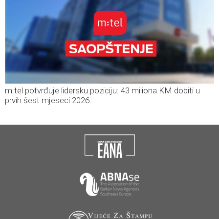
m:tel potvrđuje lidersku poziciju: 43 miliona KM dobiti u
prvih šest mjeseci 2026.