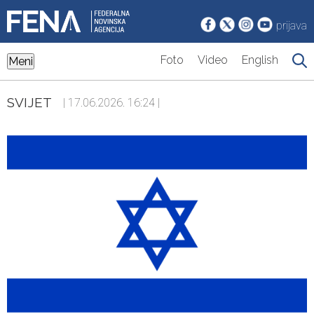
prijava
Foto
Video
English
Meni
SVIJET
| 17.06.2026. 16:24 |