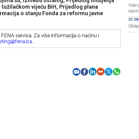
ojima su, između ostalog, Prijedlog mišljenja
Vatro
tužilačkom vijeću BiH, Prijedlog plana
ispo
ormacija o stanju Fonda za reformu javne
07.08
Obilj
FENA servisa. Za više informacija o načinu i
eting@fena.ba
.