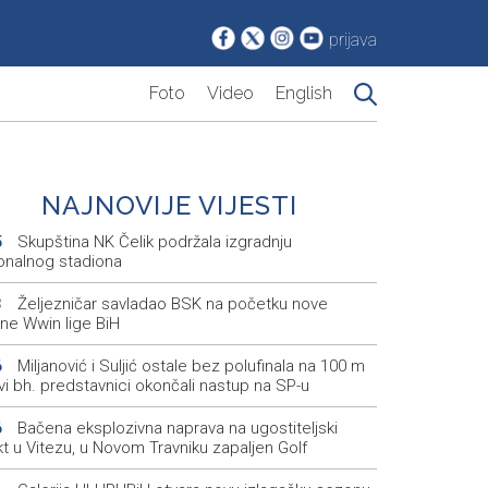
prijava
Foto
Video
English
NAJNOVIJE VIJESTI
Skupština NK Čelik podržala izgradnju
5
onalnog stadiona
Željezničar savladao BSK na početku nove
3
ne Wwin lige BiH
Miljanović i Suljić ostale bez polufinala na 100 m
6
svi bh. predstavnici okončali nastup na SP-u
Bačena eksplozivna naprava na ugostiteljski
6
t u Vitezu, u Novom Travniku zapaljen Golf