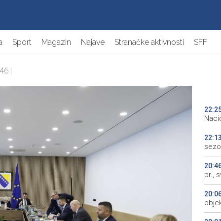
a
Sport
Magazin
Najave
Stranačke aktivnosti
SFF
46 |
22:2
Naci
22:1
sezo
20:4
pr., 
20:0
objek