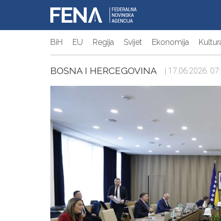
BiH
EU
Regija
Svijet
Ekonomija
Kultur
BOSNA I HERCEGOVINA
| 17.06.2026. 07: