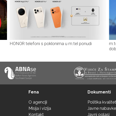
HONOR telefoni s poklonima u m:tel ponudi
m:t
dob
Fena
Dokumenti
O agenciji
Politika kvalite
Misija i vizija
Javne nabavke
Kontakt
Javni oglasi