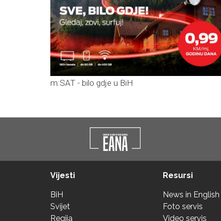
m:SAT - bilo gdje u BiH
Vijesti
Resursi
BiH
News in English
Svijet
Foto servis
Regija
Video servis