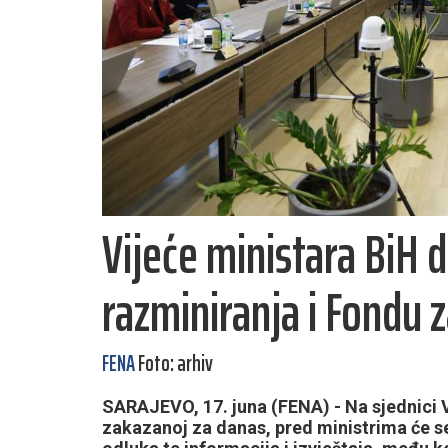
Vijeće ministara BiH 
razminiranja i Fondu 
FENA
Foto: arhiv
SARAJEVO, 17. juna (FENA) - Na sjednici 
zakazanoj za danas, pred ministrima će s