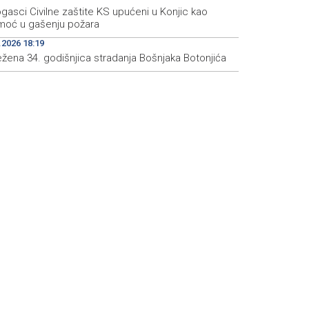
gasci Civilne zaštite KS upućeni u Konjic kao
moć u gašenju požara
.2026 18:19
ežena 34. godišnjica stradanja Bošnjaka Botonjića