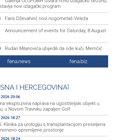
Galerija ULUPUBiH otvara novu izlagačku sezonu,
1
tavlja novi izlagački program
Faris Dževahirić novi nogometaš Veleža
4
Announcement of events for Saturday, 8 August
1
Rudari Milanovića ubijedili da ode kući, Memčić
0
eć ponovo vratio u jamu 'Raspotočje'
fena.news
fena.biz
Sarajevo Film Festival presents Kinoscope and
3
scope Surreal programs
Najave događaja za 8. 8. 2026. godine (subota)
0
SNA I HERCEGOVINA
|
.2026 20:06
a eksplozivna naprava na ugostiteljski objekt u
u, u Novom Travniku zapaljen Golf
.2026 18:27
 Klinika za urologiju s transplantacijom preseljena
vremeno opremljene prostorije
.2026 18:24