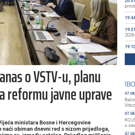
20:0
preds
19:4
19:2
2026
19:1
se v
19:0
danas o VSTV-u, planu
Kino
19:0
|
BO
za reformu javne uprave
07.08
Bačen
Vitez
07.08
KCUS:
Vijeća ministara Bosne i Hercegovine
u sa
e naći obiman dnevni red s nizom prijedloga,
07.08