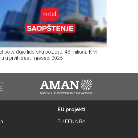
el potvrđuje lidersku poziciju: 43 miliona KM
iti u prvih šest mjeseci 2026.
EU projekti
ta
EU.FENA.BA