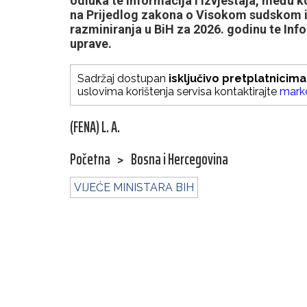
odluka te informacija i izvještaja, među k
na Prijedlog zakona o Visokom sudskom i 
razminiranja u BiH za 2026. godinu te Inf
uprave.
Sadržaj dostupan
isključivo pretplatnicima
uslovima korištenja servisa kontaktirajte
mark
(FENA) L. A.
Početna
>
Bosna i Hercegovina
VIJEĆE MINISTARA BIH