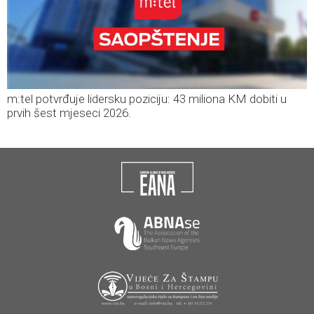
m:tel potvrđuje lidersku poziciju: 43 miliona KM dobiti u
prvih šest mjeseci 2026.