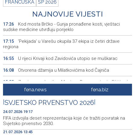
FRANCUSKA
SP 2026
NAJNOVIJE VIJESTI
Kod mosta Brčko - Gunja pronađene kosti, vještaci
17:26
sudske medicine utvrđuju porijeklo
'Pekijada' u Varešu okupila 37 ekipa iz četiri države
17:15
regiona
U rijeci Krivaji kod Zavidovića utopio se muškarac
16:55
Otvorena džamija u Milatkovićima kod Čajniča
16:08
Zmajice se okupile u Mostaru: Reprezentacija BiH kreće
15:55
po novu mediteransku priču
fena.news
fena.biz
SFF - Specijalna predfestivalska projekcija restauriranog
15:55
|
SVJETSKO PRVENSTVO 2026
|
filma 'Žena s krajolikom' Ivice Matića
24.07.2026 19:17
Požar kod Konjica i dalje aktivan, stanje bolje nego
15:37
FIFA izdvojila deset reprezentacija koje će tražiti povratak na
jutros
Svjetsko prvenstvo 2030.
21.07.2026 13:45
Dokumentarac 'Bulevar Ivice Osima' osvojio nagradu na
15:27