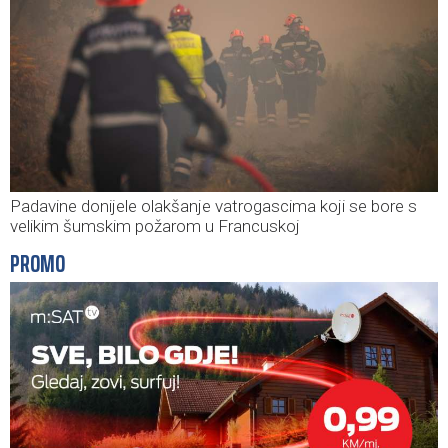
Padavine donijele olakšanje vatrogascima koji se bore s
velikim šumskim požarom u Francuskoj
PROMO