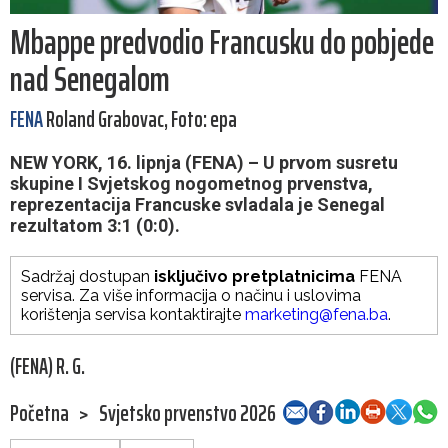
Mbappe predvodio Francusku do pobjede
nad Senegalom
FENA
Roland Grabovac, Foto: epa
NEW YORK, 16. lipnja (FENA) – U prvom susretu
skupine I Svjetskog nogometnog prvenstva,
reprezentacija Francuske svladala je Senegal
rezultatom 3:1 (0:0).
Sadržaj dostupan
isključivo pretplatnicima
FENA
servisa. Za više informacija o načinu i uslovima
korištenja servisa kontaktirajte
marketing@fena.ba
.
(FENA) R. G.
Početna
>
Svjetsko prvenstvo 2026