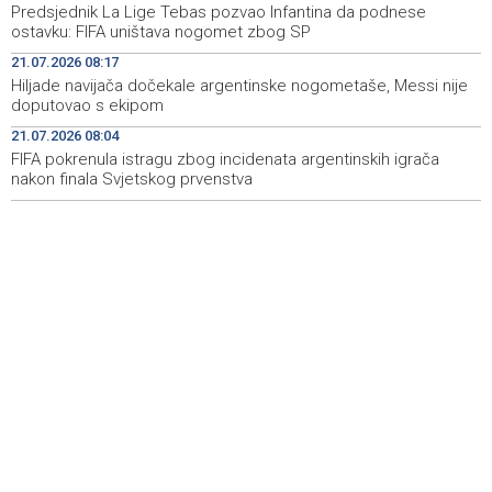
Predsjednik La Lige Tebas pozvao Infantina da podnese
City Festu u Niškoj Banji
ostavku: FIFA uništava nogomet zbog SP
Konjic ugostio 23 folklorna društva na 26.
15:09
21.07.2026 08:17
Međunarodnom festivalu ‘Konjička sehara’
Hiljade navijača dočekale argentinske nogometaše, Messi nije
doputovao s ekipom
Vozači u HBŽ-u pozvani na oprez zbog divljih konja na
15:05
21.07.2026 08:04
cestama
FIFA pokrenula istragu zbog incidenata argentinskih igrača
nakon finala Svjetskog prvenstva