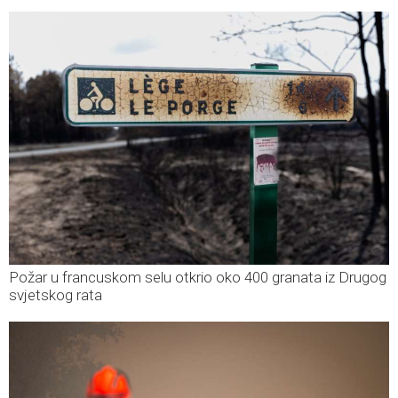
Požar u francuskom selu otkrio oko 400 granata iz Drugog
svjetskog rata