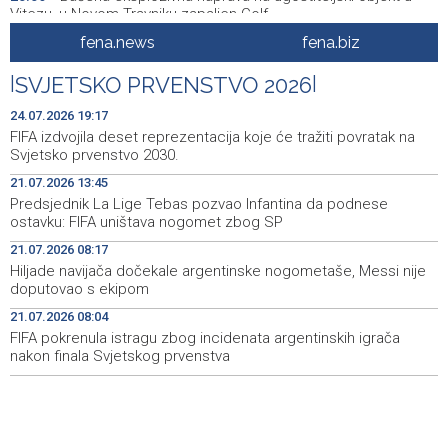
Vitezu, u Novom Travniku zapaljen Golf
fena.news
fena.biz
Galerija ULUPUBiH otvara novu izlagačku sezonu,
20:01
predstavlja novi izlagački program
|
SVJETSKO PRVENSTVO 2026
|
Faris Dževahirić novi nogometaš Veleža
19:44
24.07.2026 19:17
FIFA izdvojila deset reprezentacija koje će tražiti povratak na
Announcement of events for Saturday, 8 August 2026
19:21
Svjetsko prvenstvo 2030.
21.07.2026 13:45
Rudari Milanovića ubijedili da ode kući, Memčić se već
19:10
Predsjednik La Lige Tebas pozvao Infantina da podnese
ponovo vratio u jamu 'Raspotočje'
ostavku: FIFA uništava nogomet zbog SP
Sarajevo Film Festival presents Kinoscope and
19:03
21.07.2026 08:17
Kinoscope Surreal programs
Hiljade navijača dočekale argentinske nogometaše, Messi nije
doputovao s ekipom
Najave događaja za 8. 8. 2026. godine (subota)
19:00
21.07.2026 08:04
FIFA pokrenula istragu zbog incidenata argentinskih igrača
nakon finala Svjetskog prvenstva