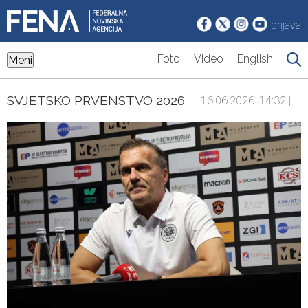
prijava
Foto
Video
English
Meni
SVJETSKO PRVENSTVO 2026
| 16.06.2026. 14:32 |