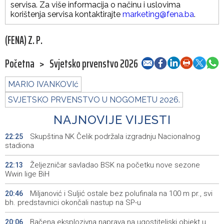
servisa. Za više informacija o načinu i uslovima
korištenja servisa kontaktirajte
marketing@fena.ba
.
(FENA) Z. P.
Početna
>
Svjetsko prvenstvo 2026
MARIO IVANKOVIć
SVJETSKO PRVENSTVO U NOGOMETU 2026.
NAJNOVIJE VIJESTI
Skupština NK Čelik podržala izgradnju Nacionalnog
22:25
stadiona
Željezničar savladao BSK na početku nove sezone
22:13
Wwin lige BiH
Miljanović i Suljić ostale bez polufinala na 100 m pr., svi
20:46
bh. predstavnici okončali nastup na SP-u
Bačena eksplozivna naprava na ugostiteljski objekt u
20:06