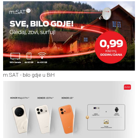
m:SAT - bilo gdje u BiH