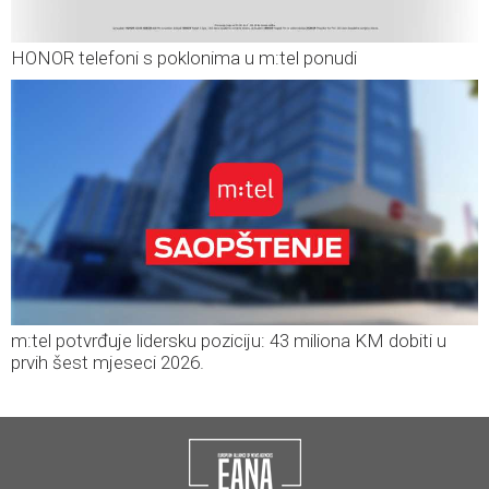
HONOR telefoni s poklonima u m:tel ponudi
m:tel potvrđuje lidersku poziciju: 43 miliona KM dobiti u
prvih šest mjeseci 2026.