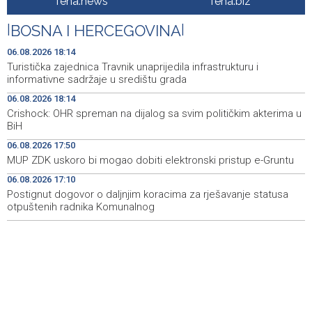
fena.news
fena.biz
atletici 2029. godine
|
BOSNA I HERCEGOVINA
|
BiH granted citizenship to 43 individuals of special
18:31
national interest since 2023
06.08.2026 18:14
Turistička zajednica Travnik unaprijedila infrastrukturu i
Barcelona se uključila u utrku za Rodrija nakon zastoja u
18:19
informativne sadržaje u središtu grada
pregovorima s Real Madridom
06.08.2026 18:14
Crishock: OHR spreman na dijalog sa svim političkim akterima u
Turistička zajednica Travnik unaprijedila infrastrukturu i
18:14
BiH
informativne sadržaje u središtu grada
06.08.2026 17:50
Crishock: OHR spreman na dijalog sa svim političkim
18:14
MUP ZDK uskoro bi mogao dobiti elektronski pristup e-Gruntu
akterima u BiH
06.08.2026 17:10
Postignut dogovor o daljnjim koracima za rješavanje statusa
Soreca: Zahtjev za pristupanje SEPA-i važan korak BiH
18:01
na putu ka EU
otpuštenih radnika Komunalnog