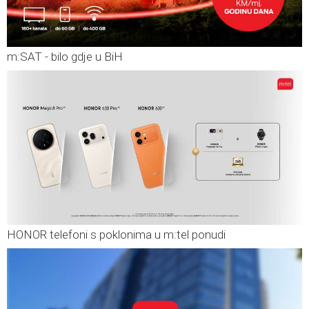
m:SAT - bilo gdje u BiH
HONOR telefoni s poklonima u m:tel ponudi