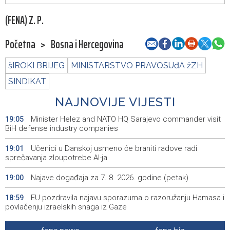
(FENA) Z. P.
Početna
>
Bosna i Hercegovina
šIROKI BRIJEG
MINISTARSTVO PRAVOSUđA žZH
SINDIKAT
NAJNOVIJE VIJESTI
Minister Helez and NATO HQ Sarajevo commander visit
19:05
BiH defense industry companies
Učenici u Danskoj usmeno će braniti radove radi
19:01
sprečavanja zloupotrebe AI-ja
Najave događaja za 7. 8. 2026. godine (petak)
19:00
EU pozdravila najavu sporazuma o razoružanju Hamasa i
18:59
povlačenju izraelskih snaga iz Gaze
London podnio kandidaturu za Svjetsko prvenstvo u
18:47