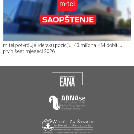
m:tel potvrđuje lidersku poziciju: 43 miliona KM dobiti u
prvih šest mjeseci 2026.