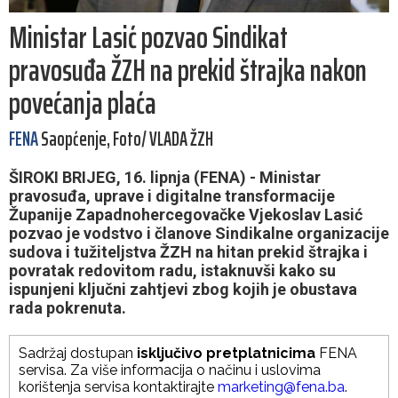
Ministar Lasić pozvao Sindikat
pravosuđa ŽZH na prekid štrajka nakon
povećanja plaća
FENA
Saopćenje, Foto/ VLADA ŽZH
ŠIROKI BRIJEG, 16. lipnja (FENA) - Ministar
pravosuđa, uprave i digitalne transformacije
Županije Zapadnohercegovačke Vjekoslav Lasić
pozvao je vodstvo i članove Sindikalne organizacije
sudova i tužiteljstva ŽZH na hitan prekid štrajka i
povratak redovitom radu, istaknuvši kako su
ispunjeni ključni zahtjevi zbog kojih je obustava
rada pokrenuta.
Sadržaj dostupan
isključivo pretplatnicima
FENA
servisa. Za više informacija o načinu i uslovima
korištenja servisa kontaktirajte
marketing@fena.ba
.