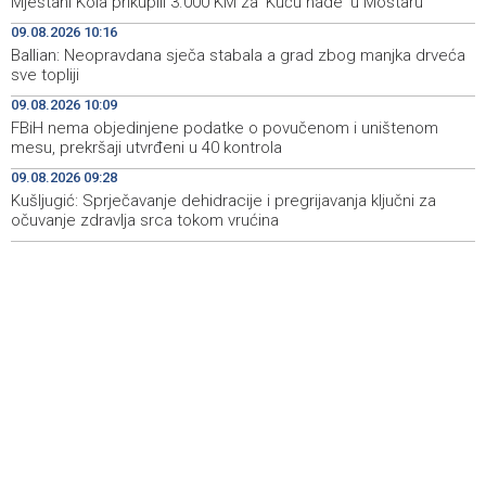
Mještani Kola prikupili 3.000 KM za 'Kuću nade' u Mostaru
Ballian: Neopravdana sječa stabala a grad zbog manjka
10:16
09.08.2026 10:16
drveća sve topliji
Ballian: Neopravdana sječa stabala a grad zbog manjka drveća
sve topliji
FBiH nema objedinjene podatke o povučenom i
10:09
uništenom mesu, prekršaji utvrđeni u 40 kontrola
09.08.2026 10:09
FBiH nema objedinjene podatke o povučenom i uništenom
Marija Šerifović pred više hiljada posjetitelja na Piroti
10:03
mesu, prekršaji utvrđeni u 40 kontrola
zatvorila 'Dane dijaspore 2026' u Travniku
09.08.2026 09:28
Kušljugić: Sprječavanje dehidracije i pregrijavanja ključni za
Kušljugić: Sprječavanje dehidracije i pregrijavanja ključni
09:28
za očuvanje zdravlja srca tokom vrućina
očuvanje zdravlja srca tokom vrućina