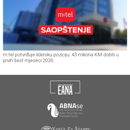
m:tel potvrđuje lidersku poziciju: 43 miliona KM dobiti u
prvih šest mjeseci 2026.