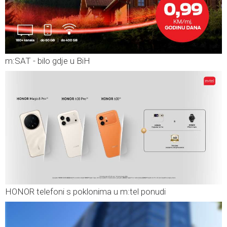
m:SAT - bilo gdje u BiH
HONOR telefoni s poklonima u m:tel ponudi