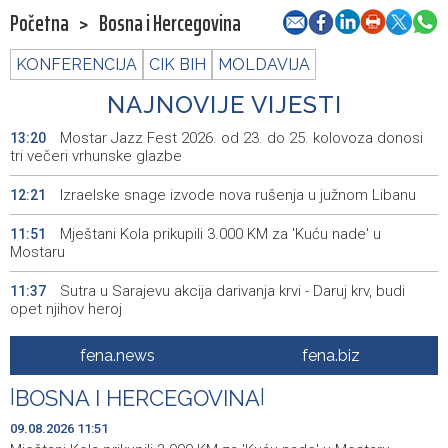
Početna
>
Bosna i Hercegovina
KONFERENCIJA
CIK BIH
MOLDAVIJA
NAJNOVIJE VIJESTI
Mostar Jazz Fest 2026. od 23. do 25. kolovoza donosi
13:20
tri večeri vrhunske glazbe
Izraelske snage izvode nova rušenja u južnom Libanu
12:21
Mještani Kola prikupili 3.000 KM za 'Kuću nade' u
11:51
Mostaru
Sutra u Sarajevu akcija darivanja krvi - Daruj krv, budi
11:37
opet njihov heroj
BiH među zapaženijim učesnicima CIGRE u Parizu - AI i
11:17
fena.news
fena.biz
energetska tranzicija u fokusu
|
BOSNA I HERCEGOVINA
|
Pezer već sutra nastupa u kvalifikacijama, vjeruje da će i
10:28
navečer biti u finalu EP-a u Birminghamu
09.08.2026 11:51